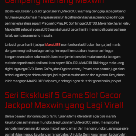
Dibalik kesuksesan judi slot gacor saat ini, Maxslot88 memang dianggap sebagai brand
terutama yang berhasil menguasai seluruh legalitas dan lisensi secara lengkap hingga
partner kelas atass seperti Pragmatic Play, PG Soft hingga SLOT88. Maka tidak heran kalau
Maxslot88 sebagai agen slot88 resmi situs slot gacor hari ini menempati posisi pertama
terlalu gampang menang maxwin.
Link slot gacor hari ini jackpot
Maxslot88
memberikan bukti bukan hanya janji manis
dengan menghadirkan layanan top tier seperti kemudahan, keamanan hingga
kenyamanan dalam satu wadah. Kami menjamin transaksi mudah melalui beragam
metode deposit mulai dari bank local seperti BCA, BRI, MANDIRI, BNI hingga mata uang
digital layaknya OVO, Dana, GoPay dan Cryptocurrency. Privasi para pemain juga akan
terlindungi dengan sistem enkripsi, jadi terjamin mudah aman dan nyaman. Kenyataan
inilah mengapa MAXSLOT88 dipercaya sebagai agen situs slot gacor hari ini jackpot.
Seri Eksklusif 5 Game Slot Gacor
Jackpot Maxwin yang Lagi Viral!
Dalam bermain slot online gacor tentu tujuan utama kita adalah agar bisa meraih
keuntungan semaksimal mungkin. Begitupun kami, Maxslot88 selalu memprioritas
pengalaman bermain slot gacor maxwin yang aman dan menguntungkan, sehingga para
pemain bisa meraup keuntungan tanpa batas. Untuk itu, Demi kesenangan kedua belah