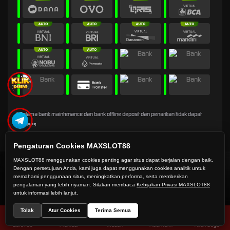
* Selama bank maintenance dan bank offline deposit dan penarikan tidak dapat
diproses
Pengaturan Cookies MAXSLOT88
MAXSLOT88 menggunakan cookies penting agar situs dapat berjalan dengan baik.
Dengan persetujuan Anda, kami juga dapat menggunakan cookies analitik untuk
©2026 MAXSLOT88 menawarkan berbagai macam provider pilihan terbaik dan didukung
memahami penggunaan situs, meningkatkan performa, serta memberikan
oleh Layanan Pelanggan profesional 24/7 yang siap melayani Anda.
pengalaman yang lebih nyaman. Silakan membaca
Kebijakan Privasi MAXSLOT88
untuk informasi lebih lanjut.
Tolak
Atur Cookies
Terima Semua
Beranda
Promosi
Masuk
Hub. Kami
Akun Saya