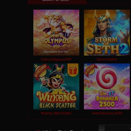
Gates of Olympus POP
Storm of Seth 2
Wukong - Black Scatter
Sweet Bonanza 2500