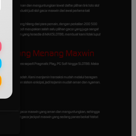
 gacor yang aman dan menguntungkan lewat daftar pilihan link toto slot
endominasi industri judi slot gacor maxwin dari awal pertama kali
ngisi bagian yang hilang dari para pemain, dengan perkalian 200 500
 gacor. Slot jackpot merupakan salah satu pilihan gacor yang juga sangat
ragam permainan yang tersedia di MAXSLOT88, membuat kami tidak luput
r Gampang Menang Maxwin
artner kelas atass seperti Pragmatic Play, PG Soft hingga SLOT88. Maka
 dalam satu wadah. Kami menjamin transaksi mudah melalui beragam
erlindungi dengan sistem enkripsi, jadi terjamin mudah aman dan nyaman.
aman bermain slot gacor maxwin yang aman dan menguntungkan, sehingga
apa game slot gacor jackpot maxwin yang sedang panas berkat histori