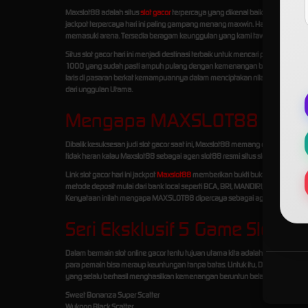
Maxslot88 adalah situs
slot gacor
terpercaya yang dikenal baik memiliki repu
jackpot terpercaya hari ini paling gampang menang maxwin. Hadir sejak tahun 2
memasuki arena. Tersedia beragam keunggulan yang kami tawarkan sehingga 
Situs slot gacor hari ini menjadi destinasi terbaik untuk mencari permain
1000 yang sudah pasti ampuh pulang dengan kemenangan besar di tangan. Se
laris di pasaran berkat kemampuannya dalam menciptakan nilai winrate ter
dari unggulan Utama.
Mengapa MAXSLOT88 Diperca
Dibalik kesuksesan judi slot gacor saat ini, Maxslot88 memang dianggap seba
tidak heran kalau Maxslot88 sebagai agen slot88 resmi situs slot gacor hari
Link slot gacor hari ini jackpot
Maxslot88
memberikan bukti bukan hanya janj
metode deposit mulai dari bank local seperti BCA, BRI, MANDIRI, BNI hingga 
Kenyataan inilah mengapa MAXSLOT88 dipercaya sebagai agen situs slot gacor
Seri Eksklusif 5 Game Slot Ga
Dalam bermain slot online gacor tentu tujuan utama kita adalah agar bisa
para pemain bisa meraup keuntungan tanpa batas. Untuk itu, Demi kesenanga
yang selalu berhasil menghasilkan kemenangan beruntun belakangan ini.
Sweet Bonanza Super Scatter
Wukong Black Scatter