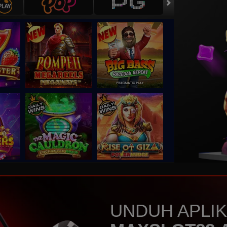
UNDUH APLIK