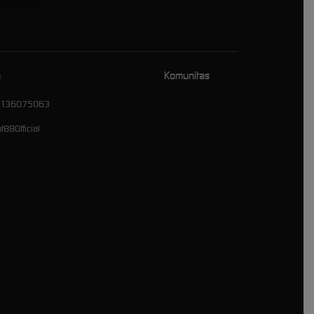
n
Komunitas
5136075063
t88Official