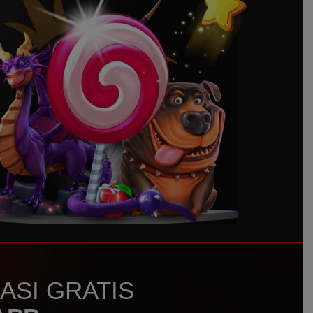
ASI GRATIS