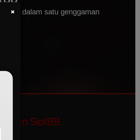
APP
rmainan dalam satu genggaman
×
OT88
stalasi
n Agen Slot88