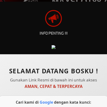
MAXSLOT88 
Nikmati berbagai pe
MAXSL
App
INFO PENTING !!!
Panduan in
Pindai kode QR
untuk Unduh
Android APK
SELAMAT DATANG BOSKU !
Gunakan Link Resmi di bawah ini untuk akses
Maxwin Agen Slot88 Terpercaya
AMAN, CEPAT & TERPERCAYA
itus Slot Gacor Hari Ini Maxwi
Cari kami di
Google
dengan kata kunci: