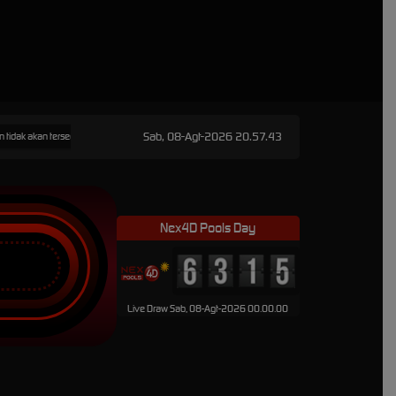
Sab, 08-Agt-2026 20.57.43
 akan tersedia. Kami memohon maaf atas ketidaknyamanan yang mungkin ditimbulkan.
Pemelih
Nex4D Pools Day
Live Draw Sab, 08-Agt-2026 00.00.00