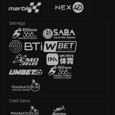
Olahraga
Crash Game