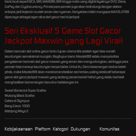
bank local seperti BCA, BRI, MANDIRI, BNI hingga mata uang digital layaknya OVO, Dana,
GoPay dan Cryptocurrency. Privasi para pemain juga akan terlindungi dengan sistem
enkripsi, jadi terjamin mudah aman dan nyaman. Kenyataan inilah mengapa MAXSLOT88
dipercaya sebagai agen situs slot gacor hari ini jackpot.
Seri Eksklusif 5 Game Slot Gacor
Jackpot Maxwin yang Lagi Viral!
Dalam bermain slot online gacor tentu tujuan utama kita adalah agar bisa meraih
keuntungan semaksimal mungkin. Begitupun kami, Maxslot88 selalu memprioritas
pengalaman bermain slot gacor maxwin yang aman dan menguntungkan, sehingga para
pemain bisa meraup keuntungan tanpa batas. Untuk itu, Demi kesenangan kedua belah
pihak, maka Maxslot88 akan merekomendasikan seri terbaru paling eksklusif beberapa
game slot gacor jackpot maxwin yang sedang panas berkat histori yang selalu berhasil
menghasilkan kemenangan beruntun belakangan ini.
Sweet Bonanza Super Scatter
Wukong Black Scatter
Gates of Olympus
Bang Gacor 1000
Mahjong Ways 2
Kebijaksanaan
Platform
Kategori
Dukungan
Komunitas