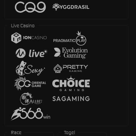
Live Casino
Race
Togel