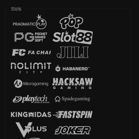
Slots