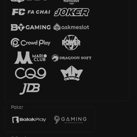
Poker