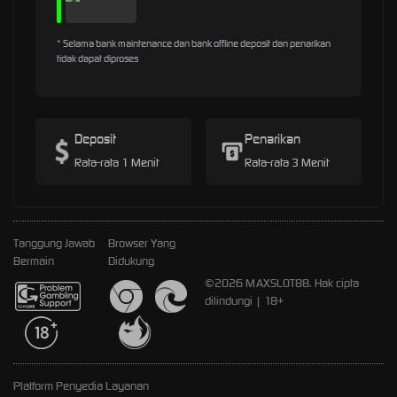
* Selama bank maintenance dan bank offline deposit dan penarikan
tidak dapat diproses
Deposit
Penarikan
Rata-rata 1 Menit
Rata-rata 3 Menit
Tanggung Jawab
Browser Yang
Bermain
Didukung
©2026 MAXSLOT88. Hak cipta
dilindungi | 18+
Platform Penyedia Layanan