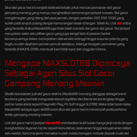
Situs slot gacor hari ini menjadi destinasi terbaik untuk mencari permainan slot gacor
gampang menang yang mampu menghasilkan kemenangan jackpot maxwin. Slot gacor
mengisi bagian yang hilang dari para pemain, dengan perkalian 200 500 1000 yang
sudah pasti ampuh pulang dengan kemenangan besar di tangan. Selain itu, Link
slot
online
yang tersedia di situs Maxslot88 juga tidak kalah menarik dari game slot gacor. Slot jackpot
merupakan salah satu pilihan gacor yang juga sangat laris di pasaran berkat
kemampuannya dalam menciptakan nilai winrate tertinggi hingga susunan pola rtp yang
begitu mudah dipahami pemain pemula sekalipun. Adanya beragam permainan yang
tersedia di MAXSLOT88, membuat kami tidak luput dari unggulan Utama.
Mengapa MAXSLOT88 Dipercaya
Sebagai Agen Situs Slot Gacor
Gampang Menang Maxwin
Dibalik kesuksesan judi slot gacor saat ini, Maxslot88 memang dianggap sebagai brand
terutama yang berhasil menguasai seluruh legalitas dan lisensi secara lengkap hingga
partner kelas atass seperti Pragmatic Play, PG Soft hingga SLOT88. Maka tidak heran kalau
Maxslot88 sebagai agen slot88 resmi situs slot gacor hari ini menempati posisi pertama
terlalu gampang menang maxwin.
Link slot gacor hari ini jackpot
Maxslot88
memberikan bukti bukan hanya janji manis dengan
menghadirkan layanan top tier seperti kemudahan, keamanan hingga kenyamanan dalam
satu wadah. Kami menjamin transaksi mudah melalui beragam metode deposit mulai dari