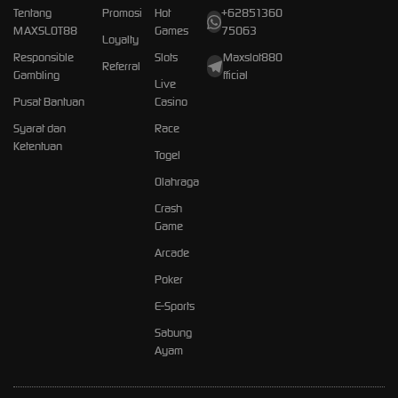
Tentang
Promosi
Hot
+62851360
MAXSLOT88
Games
75063
Loyalty
Responsible
Slots
Maxslot88O
Referral
Gambling
fficial
Live
Pusat Bantuan
Casino
Syarat dan
Race
Ketentuan
Togel
Olahraga
Crash
Game
Arcade
Poker
E-Sports
Sabung
Ayam