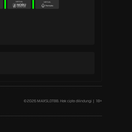
©2026 MAXSLOT88. Hak cipta dilindungi | 18+