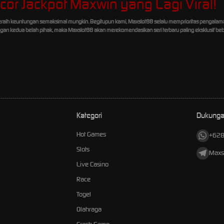
acor Jackpot Maxwin yang Lagi Viral!
sa meraih keuntungan semaksimal mungkin. Begitupun kami, Maxslot88 selalu memprioritas penga
gan kedua belah pihak, maka Maxslot88 akan merekomendasikan seri terbaru paling eksklusif beb
Kategori
Dukung
Hot Games
+62
Slots
Maxsl
Live Casino
Race
Togel
Olahraga