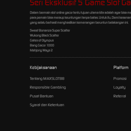
Seri Eksklusif 5 Game Slot G
Dalam bermain slot online gacor tentu tujuan utama kita adalah agar bi
para pemain bisa meraup keuntungan tanpa batas. Untuk itu, Demi kesenan
yang selalu berhasil menghasilkan kemenangan beruntun belakangan ini.
Sweet Bonanza Super Scatter
Wukong Black Scatter
Gates of Olympus
Bang Gacor 1000
Mahjong Ways 2
Kebijaksanaan
Platform
Tentang MAXSLOT88
Promosi
Responsible Gambling
Loyalty
Pusat Bantuan
Referral
Syarat dan Ketentuan