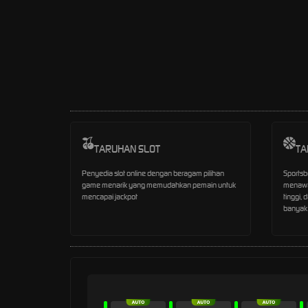
TARUHAN SLOT
TA
Penyedia slot online dengan beragam pilihan
Sportsb
game menarik yang memudahkan pemain untuk
menawar
mencapai jackpot
tinggi,
banyak 