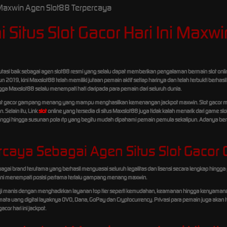
 Maxwin Agen Slot88 Terpercaya
Situs Slot Gacor Hari Ini Maxw
putasi baik sebagai agen slot88 resmi yang selalu dapat memberikan pengalaman bermain slot onlin
2019, kini Maxslot88 telah memiliki jutaan pemain aktif setiap harinya dan telah terbukti berhasil
a Maxslot88 selalu menempati hati daripada para pemain dari seluruh dunia.
inan slot gacor gampang menang yang mampu menghasilkan kemenangan jackpot maxwin. Slot gacor m
Selain itu, Link
slot
online yang tersedia di situs Maxslot88 juga tidak kalah menarik dari game slo
ertinggi hingga susunan pola rtp yang begitu mudah dipahami pemain pemula sekalipun. Adanya 
aya Sebagai Agen Situs Slot Gaco
agai brand terutama yang berhasil menguasai seluruh legalitas dan lisensi secara lengkap hingga
ri ini menempati posisi pertama terlalu gampang menang maxwin.
ji manis dengan menghadirkan layanan top tier seperti kemudahan, keamanan hingga kenyaman
a mata uang digital layaknya OVO, Dana, GoPay dan Cryptocurrency. Privasi para pemain juga akan 
or hari ini jackpot.