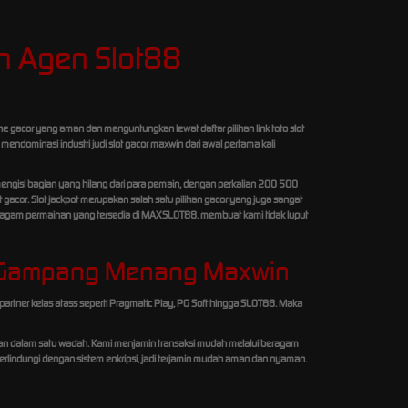
in Agen Slot88
e gacor yang aman dan menguntungkan lewat daftar pilihan link toto slot
 mendominasi industri judi slot gacor maxwin dari awal pertama kali
engisi bagian yang hilang dari para pemain, dengan perkalian 200 500
t gacor. Slot jackpot merupakan salah satu pilihan gacor yang juga sangat
beragam permainan yang tersedia di MAXSLOT88, membuat kami tidak luput
r Gampang Menang Maxwin
 partner kelas atass seperti Pragmatic Play, PG Soft hingga SLOT88. Maka
an dalam satu wadah. Kami menjamin transaksi mudah melalui beragam
terlindungi dengan sistem enkripsi, jadi terjamin mudah aman dan nyaman.