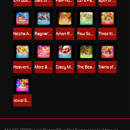
Evil Queen Cauldron
Gate of Ninja
Paw House 2
Let's Party
Spirit of Nine Tails
Nezha And The Dragon Emperor
Ragnar's Conquest
Amon Ra's Relic
Four Scholars
Three Kingdoms Slot
Heavenly Fortune
More & More Love
Crazy Miner
The Beanstalk
Trains of India
Jewel Space