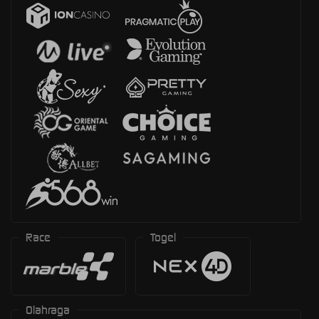
Race
Togel
Olahraga