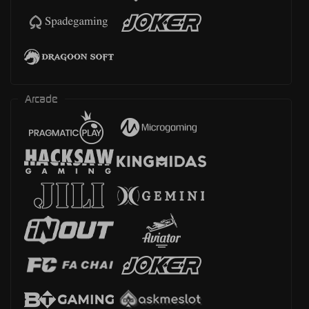
Arcade