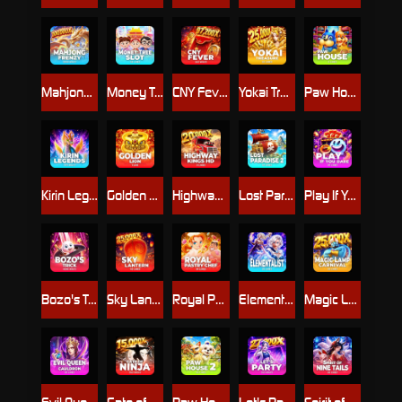
Mahjong Frenzy : Tiles of Fortunes
Money Tree Slot
CNY Fever
Yokai Treasure
Paw House
Kirin Legends
Golden Lion
Highway Kings HD
Lost Paradise 2
Play If You Dare
Bozo's Trick
Sky Lantern
Royal Pastry Chef
Elementalist
Magic Lamp Carnival