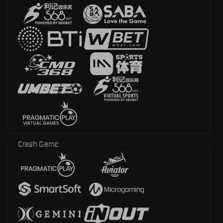
Crash Game