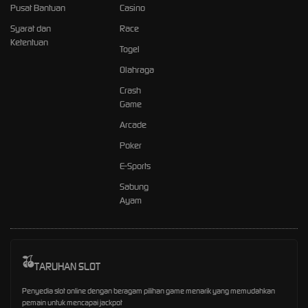
Pusat Bantuan
Casino
Syarat dan
Race
Ketentuan
Togel
Olahraga
Crash
Game
Arcade
Poker
E-Sports
Sabung
Ayam
TARUHAN SLOT
Penyedia slot online dengan beragam pilihan game menarik yang memudahkan
pemain untuk mencapai jackpot