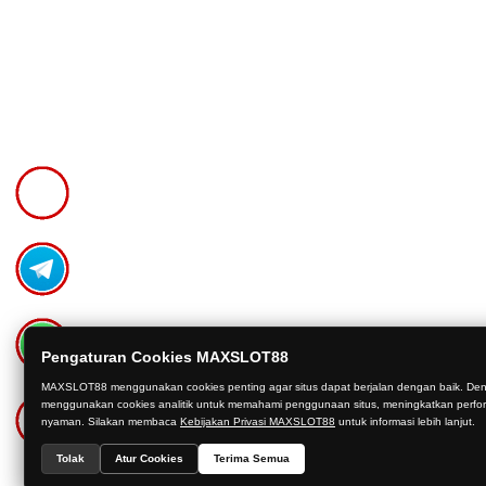
Pengaturan Cookies MAXSLOT88
MAXSLOT88 menggunakan cookies penting agar situs dapat berjalan dengan baik. Den
menggunakan cookies analitik untuk memahami penggunaan situs, meningkatkan perfo
nyaman. Silakan membaca
Kebijakan Privasi MAXSLOT88
untuk informasi lebih lanjut.
Tolak
Atur Cookies
Terima Semua