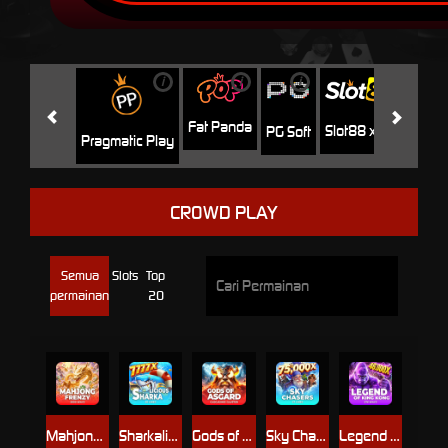
i
i
i
i
i
Facha
Fat Panda
Slot88 x PP
PG Soft
Pragmatic Play
CROWD PLAY
Semua
Slots
Top
permainan
20
Mahjong Frenzy
Sharkalicious
Gods of Asgard
Sky Chasers
Legend of King Kong