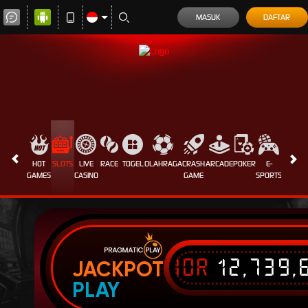
MASUK
DAFTAR
HOT
SLOTS
LIVE
RACE
TOGEL
OLAHRAGA
CRASH
ARCADE
POKER
E-
SABUN
GAMES
CASINO
GAME
SPORTS
AYAM
IDR
12,739,
JACKPOT
PLAY