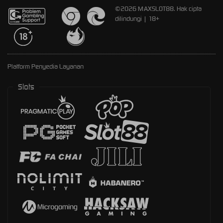
©2026 MAXSLOT88. Hak cipta
dilindungi | 18+
Platform Penyedia Layanan
Slots