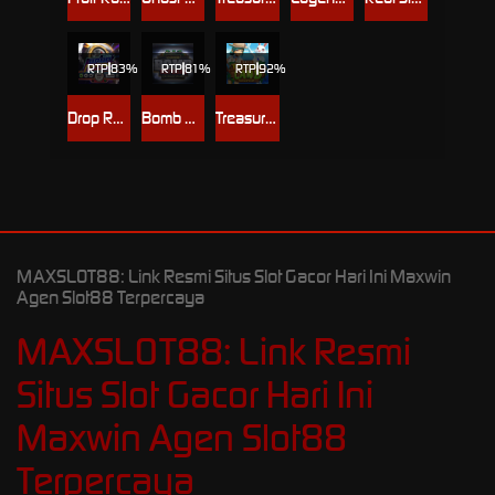
RTP
83%
RTP
81%
RTP
92%
Drop Racing
Bomb Defusal
Treasure Land
MAXSLOT88: Link Resmi Situs Slot Gacor Hari Ini Maxwin
Agen Slot88 Terpercaya
MAXSLOT88: Link Resmi
Situs Slot Gacor Hari Ini
Maxwin Agen Slot88
Terpercaya