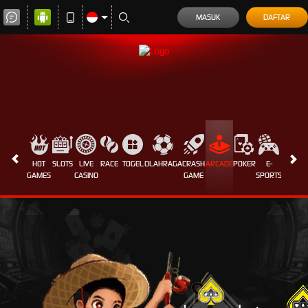
MASUK
DAFTAR
HOT
SLOTS
LIVE
RACE
TOGEL
OLAHRAGA
CRASH
ARCADE
POKER
E-
SABUN
GAMES
CASINO
GAME
SPORTS
AYAM