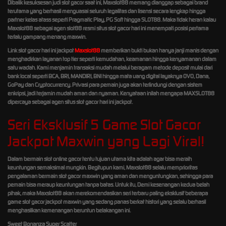
Dibalik kesuksesan judi slot gacor saat ini, Maxslot88 memang dianggap sebagai brand
terutama yang berhasil menguasai seluruh legalitas dan lisensi secara lengkap hingga
partner kelas atass seperti Pragmatic Play, PG Soft hingga SLOT88. Maka tidak heran kalau
Maxslot88 sebagai agen slot88 resmi situs slot gacor hari ini menempati posisi pertama
terlalu gampang menang maxwin.
Link slot gacor hari ini jackpot
Maxslot88
memberikan bukti bukan hanya janji manis dengan
menghadirkan layanan top tier seperti kemudahan, keamanan hingga kenyamanan dalam
satu wadah. Kami menjamin transaksi mudah melalui beragam metode deposit mulai dari
bank local seperti BCA, BRI, MANDIRI, BNI hingga mata uang digital layaknya OVO, Dana,
GoPay dan Cryptocurrency. Privasi para pemain juga akan terlindungi dengan sistem
enkripsi, jadi terjamin mudah aman dan nyaman. Kenyataan inilah mengapa MAXSLOT88
dipercaya sebagai agen situs slot gacor hari ini jackpot.
Seri Eksklusif 5 Game Slot Gacor
Jackpot Maxwin yang Lagi Viral!
Dalam bermain slot online gacor tentu tujuan utama kita adalah agar bisa meraih
keuntungan semaksimal mungkin. Begitupun kami, Maxslot88 selalu memprioritas
pengalaman bermain slot gacor maxwin yang aman dan menguntungkan, sehingga para
pemain bisa meraup keuntungan tanpa batas. Untuk itu, Demi kesenangan kedua belah
pihak, maka Maxslot88 akan merekomendasikan seri terbaru paling eksklusif beberapa
game slot gacor jackpot maxwin yang sedang panas berkat histori yang selalu berhasil
menghasilkan kemenangan beruntun belakangan ini.
Sweet Bonanza Super Scatter