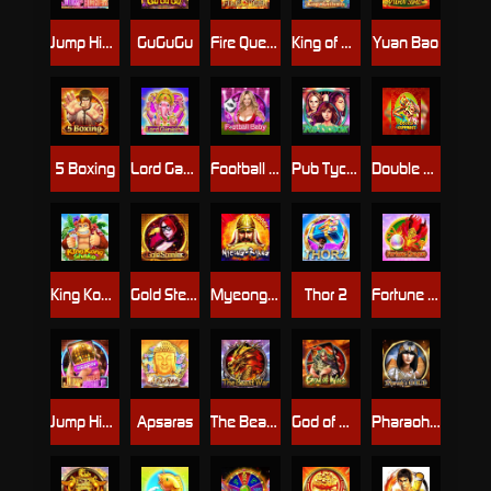
Jump Higher
GuGuGu
Fire Queen
King of Atlantis
Yuan Bao
5 Boxing
Lord Ganesha
Football Baby
Pub Tycoon
Double Happiness
King Kong Shake
Gold Stealer
Myeong-ryang
Thor 2
Fortune Dragon
Jump Higher Mobile
Apsaras
The Beast War
God of War M
Pharaoh's Gold