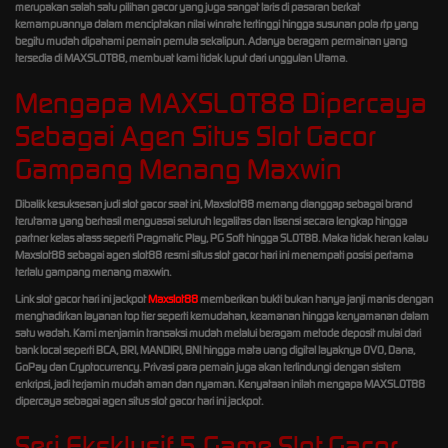
merupakan salah satu pilihan gacor yang juga sangat laris di pasaran berkat
kemampuannya dalam menciptakan nilai winrate tertinggi hingga susunan pola rtp yang
begitu mudah dipahami pemain pemula sekalipun. Adanya beragam permainan yang
tersedia di MAXSLOT88, membuat kami tidak luput dari unggulan Utama.
Mengapa MAXSLOT88 Dipercaya
Sebagai Agen Situs Slot Gacor
Gampang Menang Maxwin
Dibalik kesuksesan judi slot gacor saat ini, Maxslot88 memang dianggap sebagai brand
terutama yang berhasil menguasai seluruh legalitas dan lisensi secara lengkap hingga
partner kelas atass seperti Pragmatic Play, PG Soft hingga SLOT88. Maka tidak heran kalau
Maxslot88 sebagai agen slot88 resmi situs slot gacor hari ini menempati posisi pertama
terlalu gampang menang maxwin.
Link slot gacor hari ini jackpot
Maxslot88
memberikan bukti bukan hanya janji manis dengan
menghadirkan layanan top tier seperti kemudahan, keamanan hingga kenyamanan dalam
satu wadah. Kami menjamin transaksi mudah melalui beragam metode deposit mulai dari
bank local seperti BCA, BRI, MANDIRI, BNI hingga mata uang digital layaknya OVO, Dana,
GoPay dan Cryptocurrency. Privasi para pemain juga akan terlindungi dengan sistem
enkripsi, jadi terjamin mudah aman dan nyaman. Kenyataan inilah mengapa MAXSLOT88
dipercaya sebagai agen situs slot gacor hari ini jackpot.
Seri Eksklusif 5 Game Slot Gacor