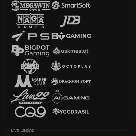
Live Casino