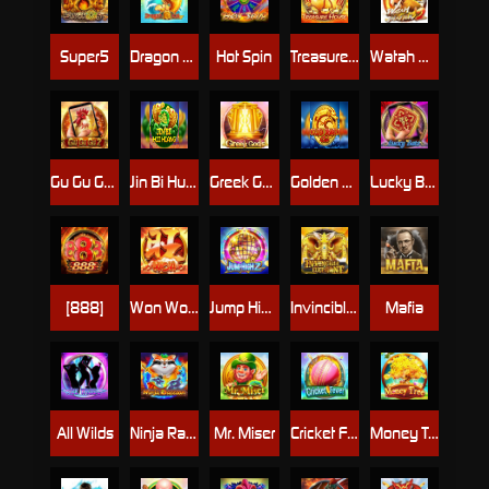
Super5
Dragon Koi
Hot Spin
Treasure House
Watah Master 2
Gu Gu Gu 2 M
Jin Bi Hui Huang
Greek Gods
Golden Dragon Club
Lucky Bats M
[888]
Won Won Won
Jump High 2
Invincible Elephant
Mafia
All Wilds
Ninja Raccoon
Mr. Miser
Cricket Fever
Money Tree