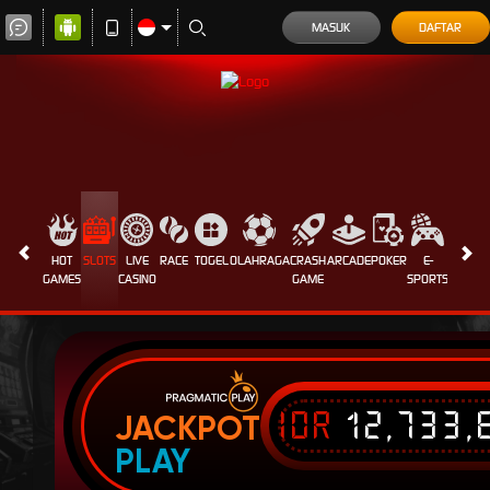
MASUK
DAFTAR
HOT
SLOTS
LIVE
RACE
TOGEL
OLAHRAGA
CRASH
ARCADE
POKER
E-
SABUN
GAMES
CASINO
GAME
SPORTS
AYAM
IDR
12,733,
JACKPOT
PLAY