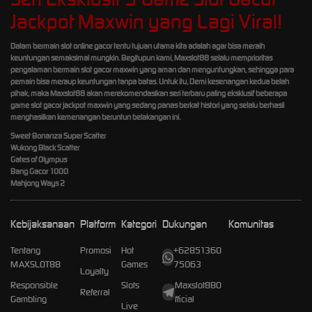
Jackpot Maxwin yang Lagi Viral!
Dalam bermain slot online gacor tentu tujuan utama kita adalah agar bisa meraih
keuntungan semaksimal mungkin. Begitupun kami, Maxslot88 selalu memprioritas
pengalaman bermain slot gacor maxwin yang aman dan menguntungkan, sehingga para
pemain bisa meraup keuntungan tanpa batas. Untuk itu, Demi kesenangan kedua belah
pihak, maka Maxslot88 akan merekomendasikan seri terbaru paling eksklusif beberapa
game slot gacor jackpot maxwin yang sedang panas berkat histori yang selalu berhasil
menghasilkan kemenangan beruntun belakangan ini.
Sweet Bonanza Super Scatter
Wukong Black Scatter
Gates of Olympus
Bang Gacor 1000
Mahjong Ways 2
Kebijaksanaan
Platform
Kategori
Dukungan
Komunitas
Tentang
Promosi
Hot
+62851360
MAXSLOT88
Games
75063
Loyalty
Responsible
Slots
Maxslot88O
Referral
Gambling
fficial
Live