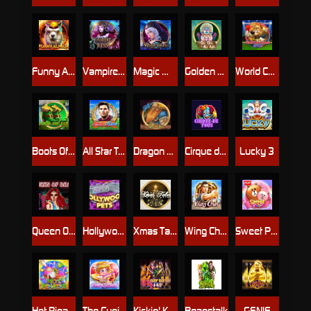
Funny Alpaca
Vampire Kiss
Magic World
Golden Mayan
World Cup Russia 2018
Boots Of Luck
All Star Team
Dragon Hunters
Cirque de fous
Lucky 3
Queen Of Dead
Hollywood Pets
Xmas Tales
Wing Chun
Sweet POP
Hot Pinatas
The Cupids
Kickin' Kash
Beanstalk
GENIE