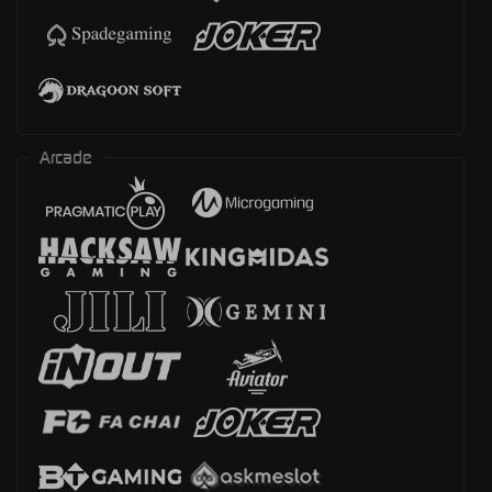
Arcade