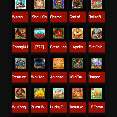
Watah Master
Shou-Xin
Chameleon
God of War
Dollar Bomb
ZhongKui
[777]
Great Lion
Apollo
Fire Chibi M
Treasure Island
Wolf Moon
Acrobatics
Wild Tarzan
Dragon Ball
WuKong&Peaches
Zuma Wild
Lucky Tigers
Treasure Pirate
6 Toros