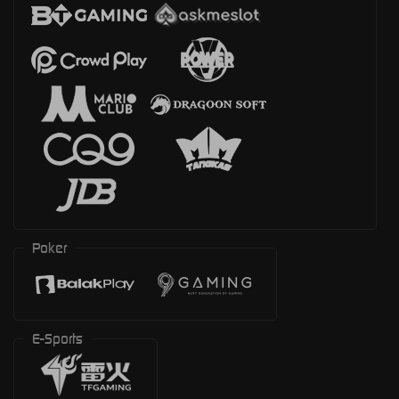
Poker
E-Sports