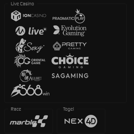
Live Casino
Race
Togel