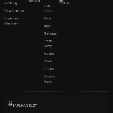
Referral
Gambling
fficial
Live
Pusat Bantuan
Casino
Syarat dan
Race
Ketentuan
Togel
Olahraga
Crash
Game
Arcade
Poker
E-Sports
Sabung
Ayam
TARUHAN SLOT