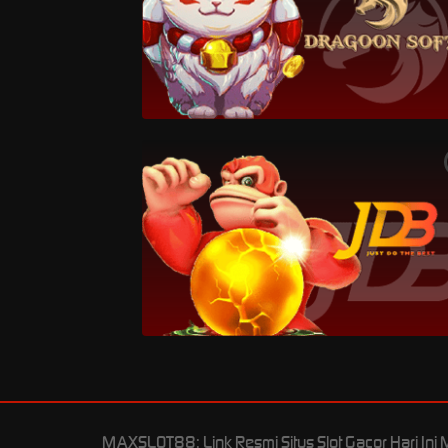
MAXSLOT88: Link Resmi Situs Slot Gacor Hari Ini