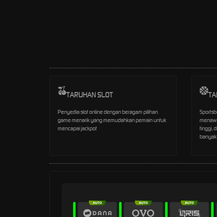
TARUHAN SLOT
TA
Penyedia slot online dengan beragam pilihan
Sportsb
game menarik yang memudahkan pemain untuk
menawar
mencapai jackpot
tinggi,
banyak 