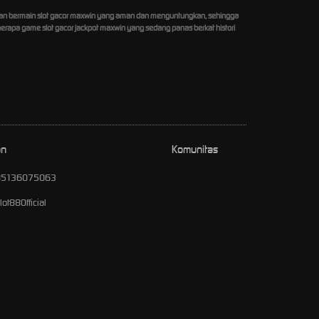
laman bermain slot gacor maxwin yang aman dan menguntungkan, sehingga
erapa game slot gacor jackpot maxwin yang sedang panas berkat histori
an
Komunitas
85136075063
ot88Official