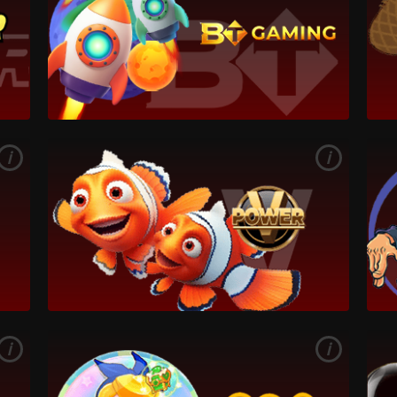
i
i
i
i