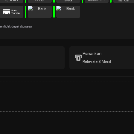
an tidak dapat diproses
Penarikan
Rata-rata 3 Menit