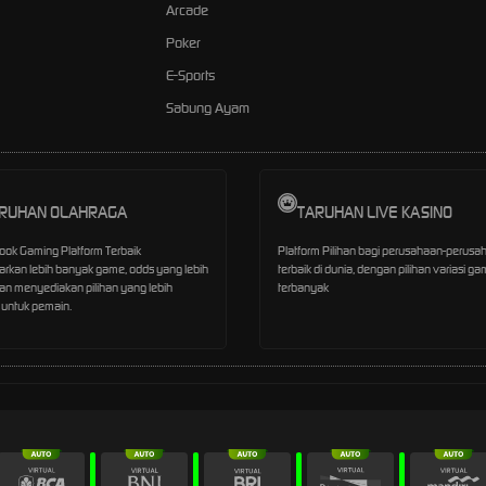
Arcade
Poker
E-Sports
Sabung Ayam
RUHAN OLAHRAGA
TARUHAN LIVE KASINO
ook Gaming Platform Terbaik
Platform Pilihan bagi perusahaan-perusa
kan lebih banyak game, odds yang lebih
terbaik di dunia, dengan pilihan variasi g
 dan menyediakan pilihan yang lebih
terbanyak
untuk pemain.