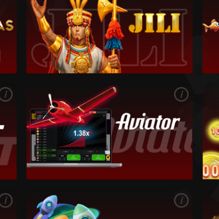
i
i
i
i