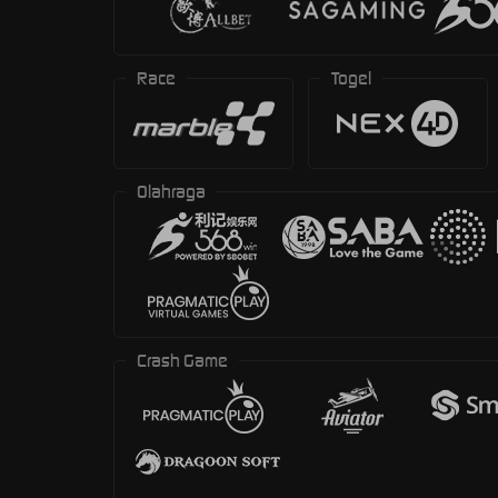
Race
Togel
Olahraga
Crash Game