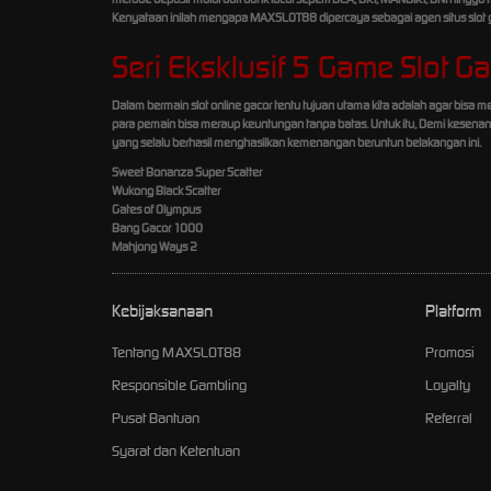
Kenyataan inilah mengapa MAXSLOT88 dipercaya sebagai agen situs slot gac
Seri Eksklusif 5 Game Slot G
Dalam bermain slot online gacor tentu tujuan utama kita adalah agar bi
para pemain bisa meraup keuntungan tanpa batas. Untuk itu, Demi kesenan
yang selalu berhasil menghasilkan kemenangan beruntun belakangan ini.
Sweet Bonanza Super Scatter
Wukong Black Scatter
Gates of Olympus
Bang Gacor 1000
Mahjong Ways 2
Kebijaksanaan
Platform
Tentang MAXSLOT88
Promosi
Responsible Gambling
Loyalty
Pusat Bantuan
Referral
Syarat dan Ketentuan