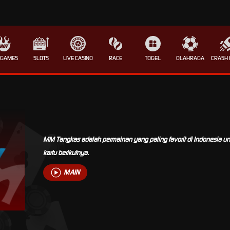
 GAMES
SLOTS
LIVE CASINO
RACE
TOGEL
OLAHRAGA
CRASH
MM Tangkas adalah permainan yang paling favorit di Indonesia
kartu berikutnya.
MAIN