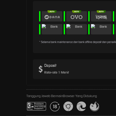
* Selama bank maintenance dan bank offline deposit dan penarik
Deposit
Rata-rata 1 Menit
Tanggung Jawab Bermain
Browser Yang Didukung