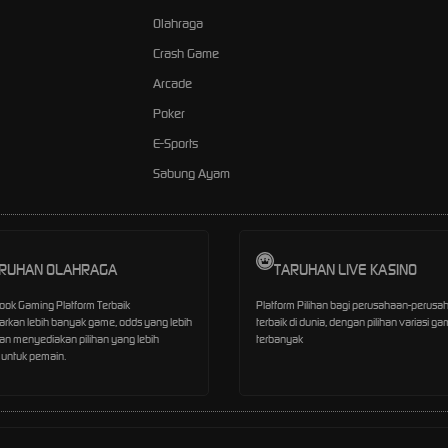
Olahraga
Crash Game
Arcade
Poker
E-Sports
Sabung Ayam
RUHAN OLAHRAGA
TARUHAN LIVE KASINO
ook Gaming Platform Terbaik
Platform Pilihan bagi perusahaan-perusa
kan lebih banyak game, odds yang lebih
terbaik di dunia, dengan pilihan variasi g
 dan menyediakan pilihan yang lebih
terbanyak
untuk pemain.