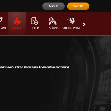
MASUK
DAFTAR
 GAME
ARCADE
POKER
E-SPORTS
SABUNG AYAM
PROMOSI
 untuk membuktikan kecekatan Anda dalam membaca