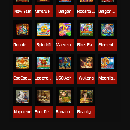
New Year
MinerBabe
Dragon
Rooster In Love
Dragon Warrior
DoubleWilds
Spindrift
MarvelousIV
Birds Party Deluxe
Elemental Link Water
CooCoo Farm
Legendary5
UGO Aztec Gold
Wukong
Moonlight Treasure
Napoleon
Four Treasures
Banana Saga
Beauty And The Kingdom