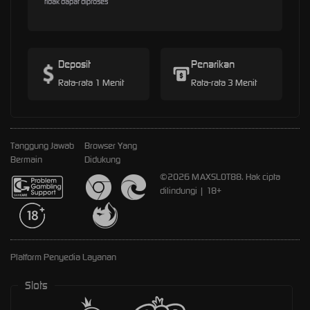
tidak dapat diproses
Deposit
Penarikan
Rata-rata 1 Menit
Rata-rata 3 Menit
Tanggung Jawab
Browser Yang
Bermain
Didukung
©2026 MAXSLOT88. Hak cipta
dilindungi | 18+
Platform Penyedia Layanan
Slots