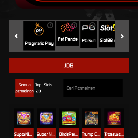
i
i
i
i
i
Facha
Fat Panda
Slot88 x PP
PG Soft
Pragmatic Play
JDB
Semua
Top
Slots
permainan
20
SuperNiubiDeluxe
Super Niubi Fortune X-Huge
BirdsParty
Trump Card
TreasureBowl