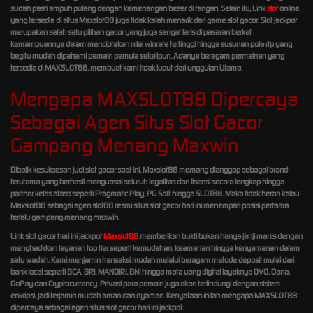
sudah pasti ampuh pulang dengan kemenangan besar di tangan. Selain itu, Link
slot
online
yang tersedia di situs Maxslot88 juga tidak kalah menarik dari game slot gacor. Slot jackpot
merupakan salah satu pilihan gacor yang juga sangat laris di pasaran berkat
kemampuannya dalam menciptakan nilai winrate tertinggi hingga susunan pola rtp yang
begitu mudah dipahami pemain pemula sekalipun. Adanya beragam permainan yang
tersedia di MAXSLOT88, membuat kami tidak luput dari unggulan Utama.
Mengapa MAXSLOT88 Dipercaya
Sebagai Agen Situs Slot Gacor
Gampang Menang Maxwin
Dibalik kesuksesan judi slot gacor saat ini, Maxslot88 memang dianggap sebagai brand
terutama yang berhasil menguasai seluruh legalitas dan lisensi secara lengkap hingga
partner kelas atass seperti Pragmatic Play, PG Soft hingga SLOT88. Maka tidak heran kalau
Maxslot88 sebagai agen slot88 resmi situs slot gacor hari ini menempati posisi pertama
terlalu gampang menang maxwin.
Link slot gacor hari ini jackpot
Maxslot88
memberikan bukti bukan hanya janji manis dengan
menghadirkan layanan top tier seperti kemudahan, keamanan hingga kenyamanan dalam
satu wadah. Kami menjamin transaksi mudah melalui beragam metode deposit mulai dari
bank local seperti BCA, BRI, MANDIRI, BNI hingga mata uang digital layaknya OVO, Dana,
GoPay dan Cryptocurrency. Privasi para pemain juga akan terlindungi dengan sistem
enkripsi, jadi terjamin mudah aman dan nyaman. Kenyataan inilah mengapa MAXSLOT88
dipercaya sebagai agen situs slot gacor hari ini jackpot.