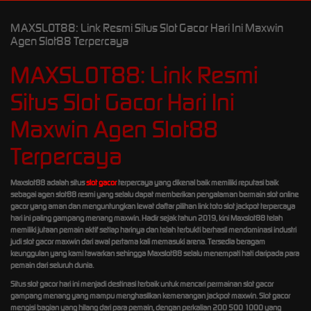
MAXSLOT88: Link Resmi Situs Slot Gacor Hari Ini Maxwin
Agen Slot88 Terpercaya
MAXSLOT88: Link Resmi
Situs Slot Gacor Hari Ini
Maxwin Agen Slot88
Terpercaya
Maxslot88 adalah situs
slot gacor
terpercaya yang dikenal baik memiliki reputasi baik
sebagai agen slot88 resmi yang selalu dapat memberikan pengalaman bermain slot online
gacor yang aman dan menguntungkan lewat daftar pilihan link toto slot jackpot terpercaya
hari ini paling gampang menang maxwin. Hadir sejak tahun 2019, kini Maxslot88 telah
memiliki jutaan pemain aktif setiap harinya dan telah terbukti berhasil mendominasi industri
judi slot gacor maxwin dari awal pertama kali memasuki arena. Tersedia beragam
keunggulan yang kami tawarkan sehingga Maxslot88 selalu menempati hati daripada para
pemain dari seluruh dunia.
Situs slot gacor hari ini menjadi destinasi terbaik untuk mencari permainan slot gacor
gampang menang yang mampu menghasilkan kemenangan jackpot maxwin. Slot gacor
mengisi bagian yang hilang dari para pemain, dengan perkalian 200 500 1000 yang