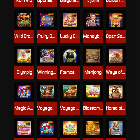
KOI TRIO
OpenSesameII
DragonsWorld
Mjolnir
Golden Hoof Quest
Wild Bronco
Fruity Bonanza
Lucky Elephant X-Huge
Moneybags Man
Open Sesame Mega
Olympig
Winning Mask
Formosa Bear
Mahjong
Ways of the Holy Horse
Magic Ace WILD LOCK
Voyage of Cryo Gunner X-Lock
Voyage of Blast Raider X-Lock
Blossom of Wealth
Horse of Bounty