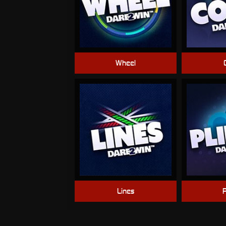
Wheel
Lines
P