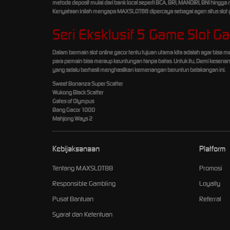
metode deposit mulai dari bank local seperti BCA, BRI, MANDIRI, BNI hingg
Kenyataan inilah mengapa MAXSLOT88 dipercaya sebagai agen situs slot gac
Seri Eksklusif 5 Game Slot G
Dalam bermain slot online gacor tentu tujuan utama kita adalah agar bi
para pemain bisa meraup keuntungan tanpa batas. Untuk itu, Demi kesenan
yang selalu berhasil menghasilkan kemenangan beruntun belakangan ini.
Sweet Bonanza Super Scatter
Wukong Black Scatter
Gates of Olympus
Bang Gacor 1000
Mahjong Ways 2
Kebijaksanaan
Platform
Tentang MAXSLOT88
Promosi
Responsible Gambling
Loyalty
Pusat Bantuan
Referral
Syarat dan Ketentuan