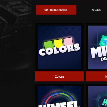
Semua permainan
Arcade
Colors