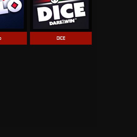
o
DICE