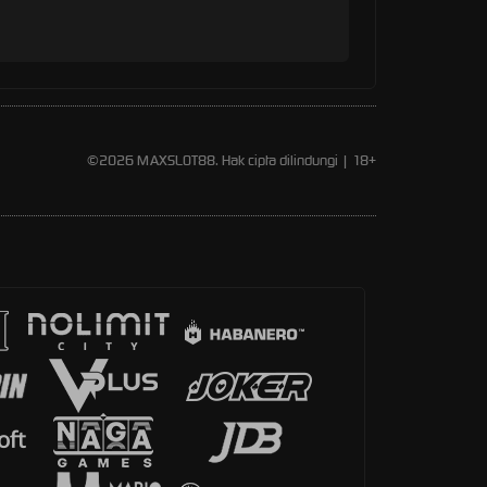
©2026 MAXSLOT88. Hak cipta dilindungi | 18+