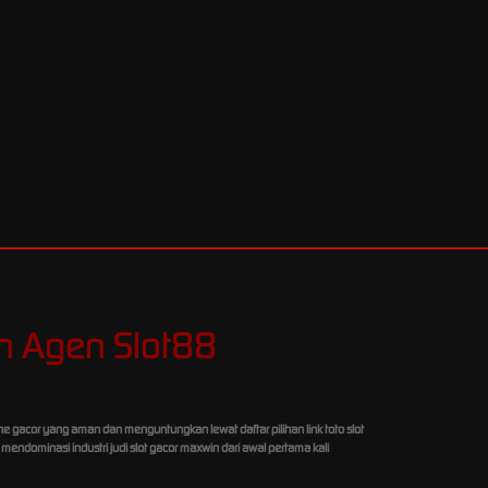
in Agen Slot88
e gacor yang aman dan menguntungkan lewat daftar pilihan link toto slot
 mendominasi industri judi slot gacor maxwin dari awal pertama kali