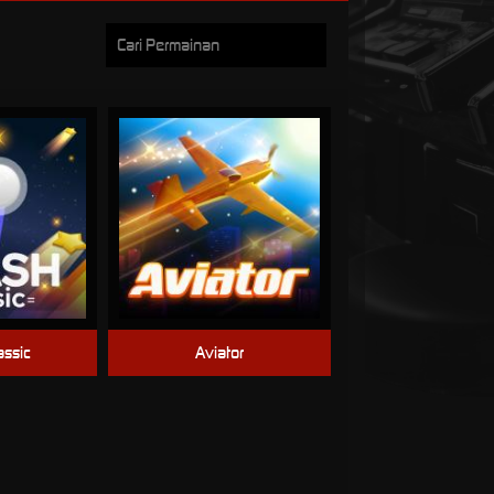
assic
Aviator