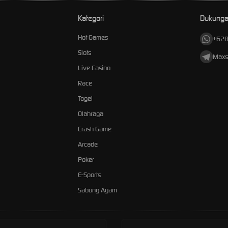
Kategori
Dukung
Hot Games
+62
Slots
Maxsl
Live Casino
Race
Togel
Olahraga
Crash Game
Arcade
Poker
E-Sports
Sabung Ayam