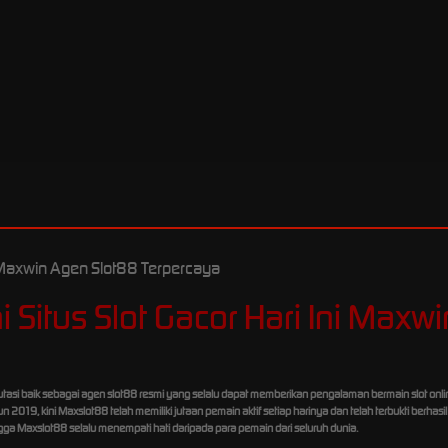
 Maxwin Agen Slot88 Terpercaya
Situs Slot Gacor Hari Ini Maxw
putasi baik sebagai agen slot88 resmi yang selalu dapat memberikan pengalaman bermain slot onlin
2019, kini Maxslot88 telah memiliki jutaan pemain aktif setiap harinya dan telah terbukti berhasil
a Maxslot88 selalu menempati hati daripada para pemain dari seluruh dunia.