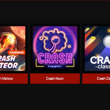
h Meteor
Crash Neon
Crash Cl