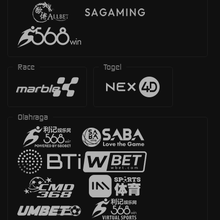
Race
Togel
Olahraga