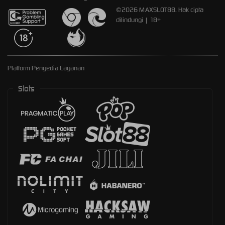
©2026 MAXSLOT88. Hak cipta
dilindungi | 18+
Platform Penyedia Layanan
Slots