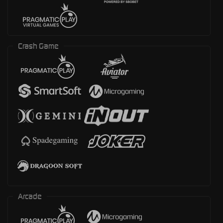
Crash Game
Arcade