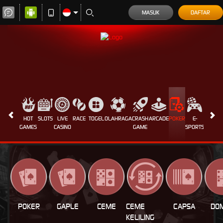
MASUK
DAFTAR
HOT
SLOTS
LIVE
RACE
TOGEL
OLAHRAGA
CRASH
ARCADE
POKER
E-
SABUN
GAMES
CASINO
GAME
SPORTS
AYAM
POKER
GAPLE
CEME
CEME
CAPSA
DOM
KELILING