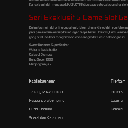
Kenyataan inilah mengapa MAXSLOT88 dipercaya sebagai agen situs slot gac
Seri Eksklusif 5 Game Slot G
Dalam bermain slot online gacor tentu tujuan utama kita adalah agar bi
para pemain bisa meraup keuntungan tanpa batas. Untuk itu, Demi kesenan
yang selalu berhasil menghasilkan kemenangan beruntun belakangan ini.
Sweet Bonanza Super Scatter
Wukong Black Scatter
Gates of Olympus
Bang Gacor 1000
Mahjong Ways 2
Kebijaksanaan
Platform
Tentang MAXSLOT88
Promosi
Responsible Gambling
Loyalty
Pusat Bantuan
Referral
Syarat dan Ketentuan