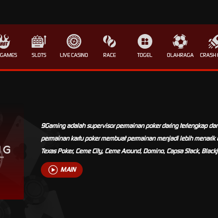
 GAMES
SLOTS
LIVE CASINO
RACE
TOGEL
OLAHRAGA
CRASH
9Gaming adalah supervisor permainan poker daring terlengkap dan 
permainan kartu poker membuat permainan menjadi lebih menarik 
Texas Poker, Ceme City, Ceme Around, Domino, Capsa Stack, Blac
MAIN