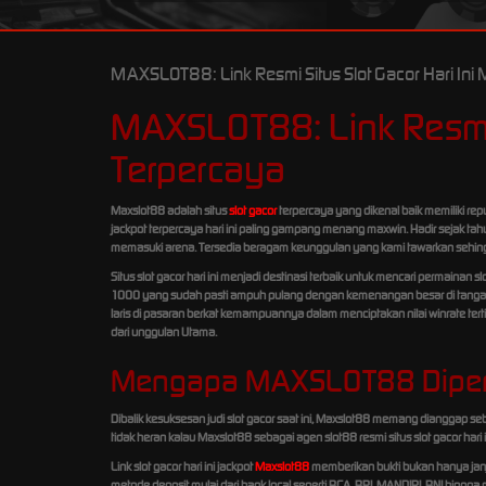
MAXSLOT88: Link Resmi Situs Slot Gacor Hari Ini
MAXSLOT88: Link Resmi 
Terpercaya
Maxslot88 adalah situs
slot gacor
terpercaya yang dikenal baik memiliki re
jackpot terpercaya hari ini paling gampang menang maxwin. Hadir sejak tahun 
memasuki arena. Tersedia beragam keunggulan yang kami tawarkan sehingg
Situs slot gacor hari ini menjadi destinasi terbaik untuk mencari perma
1000 yang sudah pasti ampuh pulang dengan kemenangan besar di tangan. 
laris di pasaran berkat kemampuannya dalam menciptakan nilai winrate t
dari unggulan Utama.
Mengapa MAXSLOT88 Diperc
Dibalik kesuksesan judi slot gacor saat ini, Maxslot88 memang dianggap seb
tidak heran kalau Maxslot88 sebagai agen slot88 resmi situs slot gacor ha
Link slot gacor hari ini jackpot
Maxslot88
memberikan bukti bukan hanya jan
metode deposit mulai dari bank local seperti BCA, BRI, MANDIRI, BNI hingg