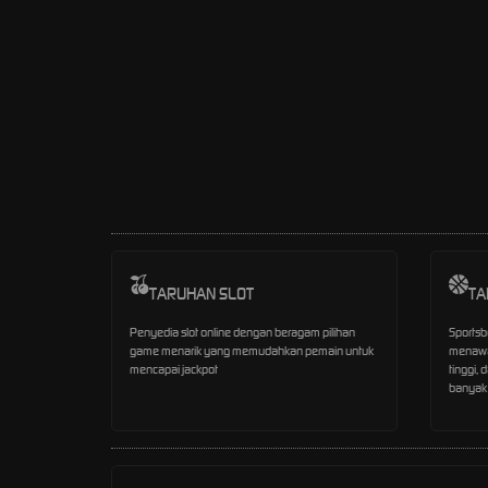
TARUHAN SLOT
TA
Penyedia slot online dengan beragam pilihan
Sportsb
game menarik yang memudahkan pemain untuk
menawar
mencapai jackpot
tinggi,
banyak 