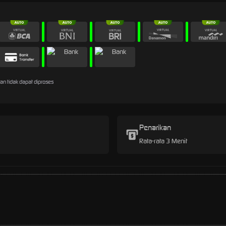
an tidak dapat diproses
Penarikan
Rata-rata 3 Menit