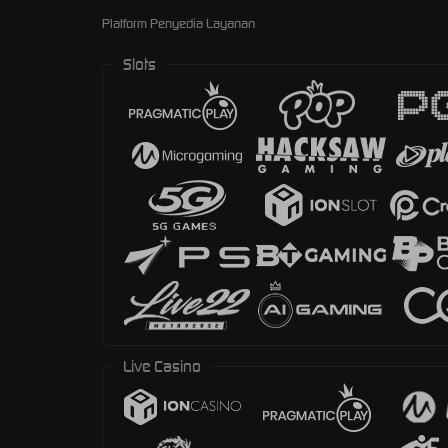
Platform Penyedia Layanan
Slots
Live Casino