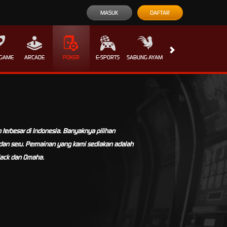
MASUK
DAFTAR
 GAME
ARCADE
POKER
E-SPORTS
SABUNG AYAM
PROMOSI
terbesar di Indonesia. Banyaknya pilihan
dan seru. Permainan yang kami sediakan adalah
kjack dan Omaha.