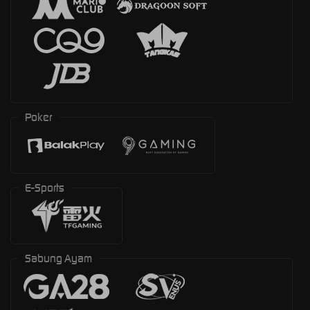
Poker
E-Sports
Sabung Ayam