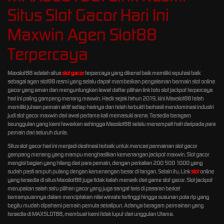
Situs Slot Gacor Hari Ini
Maxwin Agen Slot88
Terpercaya
Maxslot88 adalah situs
slot gacor
terpercaya yang dikenal baik memiliki reputasi baik
sebagai agen slot88 resmi yang selalu dapat memberikan pengalaman bermain slot online
gacor yang aman dan menguntungkan lewat daftar pilihan link toto slot jackpot terpercaya
hari ini paling gampang menang maxwin. Hadir sejak tahun 2019, kini Maxslot88 telah
memiliki jutaan pemain aktif setiap harinya dan telah terbukti berhasil mendominasi industri
judi slot gacor maxwin dari awal pertama kali memasuki arena. Tersedia beragam
keunggulan yang kami tawarkan sehingga Maxslot88 selalu menempati hati daripada para
pemain dari seluruh dunia.
Situs slot gacor hari ini menjadi destinasi terbaik untuk mencari permainan slot gacor
gampang menang yang mampu menghasilkan kemenangan jackpot maxwin. Slot gacor
mengisi bagian yang hilang dari para pemain, dengan perkalian 200 500 1000 yang
sudah pasti ampuh pulang dengan kemenangan besar di tangan. Selain itu, Link
slot
online
yang tersedia di situs Maxslot88 juga tidak kalah menarik dari game slot gacor. Slot jackpot
merupakan salah satu pilihan gacor yang juga sangat laris di pasaran berkat
kemampuannya dalam menciptakan nilai winrate tertinggi hingga susunan pola rtp yang
begitu mudah dipahami pemain pemula sekalipun. Adanya beragam permainan yang
tersedia di MAXSLOT88, membuat kami tidak luput dari unggulan Utama.