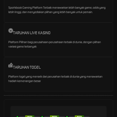
Sportsbook Gaming Platform Terbaik menawarkan lebih banyak game, odds yang
lebih tinggi, dan menyediakan pilihan yang lebih banyak untuk pemain.
TARUHAN LIVE KASINO
Platform Pilihan bagi perusahaan-perusahaan terbaik di dunia, dengan pilihan
variasi game terbanyak
TARUHAN TOGEL
Platform togel yang menarik dari perusahan terbaik di dunia yang menawarkan
hadiah kemenangan besar