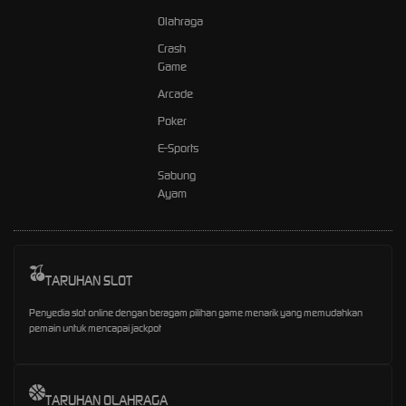
Olahraga
Crash
Game
Arcade
Poker
E-Sports
Sabung
Ayam
TARUHAN SLOT
Penyedia slot online dengan beragam pilihan game menarik yang memudahkan
pemain untuk mencapai jackpot
TARUHAN OLAHRAGA