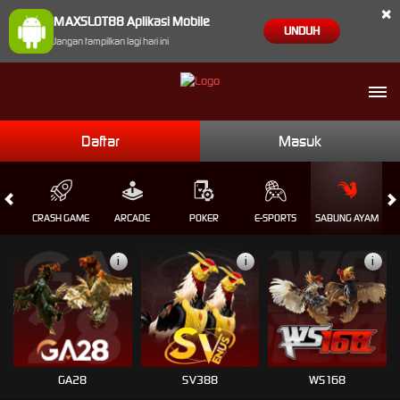
×
MAXSLOT88 Aplikasi Mobile
UNDUH
Jangan tampilkan lagi hari ini
Daftar
Masuk
AGA
CRASH GAME
ARCADE
POKER
E-SPORTS
SABUNG AYAM
i
i
i
GA28
SV388
WS168