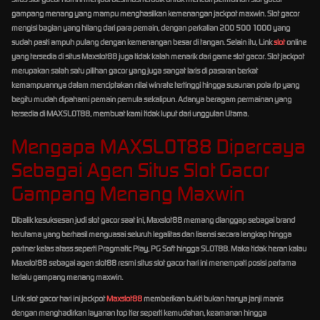
gampang menang yang mampu menghasilkan kemenangan jackpot maxwin. Slot gacor
mengisi bagian yang hilang dari para pemain, dengan perkalian 200 500 1000 yang
sudah pasti ampuh pulang dengan kemenangan besar di tangan. Selain itu, Link
slot
online
yang tersedia di situs Maxslot88 juga tidak kalah menarik dari game slot gacor. Slot jackpot
merupakan salah satu pilihan gacor yang juga sangat laris di pasaran berkat
kemampuannya dalam menciptakan nilai winrate tertinggi hingga susunan pola rtp yang
begitu mudah dipahami pemain pemula sekalipun. Adanya beragam permainan yang
tersedia di MAXSLOT88, membuat kami tidak luput dari unggulan Utama.
Mengapa MAXSLOT88 Dipercaya
Sebagai Agen Situs Slot Gacor
Gampang Menang Maxwin
Dibalik kesuksesan judi slot gacor saat ini, Maxslot88 memang dianggap sebagai brand
terutama yang berhasil menguasai seluruh legalitas dan lisensi secara lengkap hingga
partner kelas atass seperti Pragmatic Play, PG Soft hingga SLOT88. Maka tidak heran kalau
Maxslot88 sebagai agen slot88 resmi situs slot gacor hari ini menempati posisi pertama
terlalu gampang menang maxwin.
Link slot gacor hari ini jackpot
Maxslot88
memberikan bukti bukan hanya janji manis
dengan menghadirkan layanan top tier seperti kemudahan, keamanan hingga