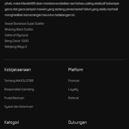
pihak, maka Maxslot88 akan merekomendasikan seri terbaru paling eksklusif beberapa
game slot gacor jackpot maxwin yang sedang panas berkat histori yang selalu berhasil
menghasilkan kemenangan beruntun belakangan ini.
Sweet Bonanza Super Scatter
Wukong Black Scatter
Gates of Olympus
Bang Gacor 1000
Mahjong Ways 2
Kebijaksanaan
Platform
Tentang MAXSLOT88
Promosi
Responsible Gambling
Loyalty
Pusat Bantuan
Referral
Syarat dan Ketentuan
Kategori
Dukungan