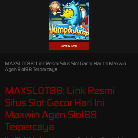
Jump & Jump
MAXSLOT88: Link Resmi Situs Slot Gacor Hari Ini Maxwin
Agen Slot88 Terpercaya
MAXSLOT88: Link Resmi
Situs Slot Gacor Hari Ini
Maxwin Agen Slot88
Terpercaya