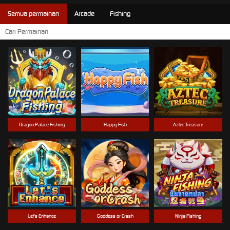
Semua permainan
Arcade
Fishing
Dragon Palace Fishing
Happy Fish
Aztec Treasure
Let's Enhance
Goddess or Crash
Ninja Fishing