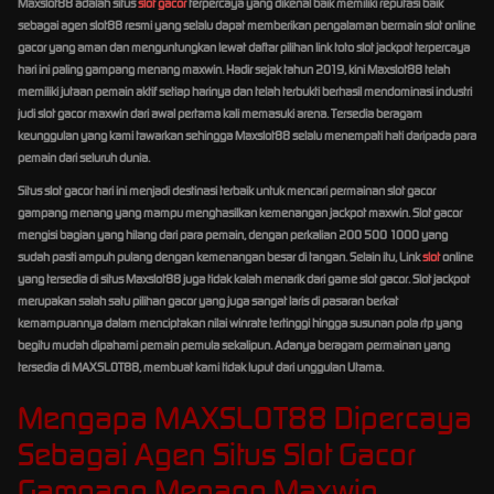
Maxslot88 adalah situs
slot gacor
terpercaya yang dikenal baik memiliki reputasi baik
sebagai agen slot88 resmi yang selalu dapat memberikan pengalaman bermain slot online
gacor yang aman dan menguntungkan lewat daftar pilihan link toto slot jackpot terpercaya
hari ini paling gampang menang maxwin. Hadir sejak tahun 2019, kini Maxslot88 telah
memiliki jutaan pemain aktif setiap harinya dan telah terbukti berhasil mendominasi industri
judi slot gacor maxwin dari awal pertama kali memasuki arena. Tersedia beragam
keunggulan yang kami tawarkan sehingga Maxslot88 selalu menempati hati daripada para
pemain dari seluruh dunia.
Situs slot gacor hari ini menjadi destinasi terbaik untuk mencari permainan slot gacor
gampang menang yang mampu menghasilkan kemenangan jackpot maxwin. Slot gacor
mengisi bagian yang hilang dari para pemain, dengan perkalian 200 500 1000 yang
sudah pasti ampuh pulang dengan kemenangan besar di tangan. Selain itu, Link
slot
online
yang tersedia di situs Maxslot88 juga tidak kalah menarik dari game slot gacor. Slot jackpot
merupakan salah satu pilihan gacor yang juga sangat laris di pasaran berkat
kemampuannya dalam menciptakan nilai winrate tertinggi hingga susunan pola rtp yang
begitu mudah dipahami pemain pemula sekalipun. Adanya beragam permainan yang
tersedia di MAXSLOT88, membuat kami tidak luput dari unggulan Utama.
Mengapa MAXSLOT88 Dipercaya
Sebagai Agen Situs Slot Gacor
Gampang Menang Maxwin