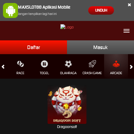
×
MAXSLOT88 Aplikasi Mobile
UNDUH
Jangan tampilkan lagi hari ini
Daftar
Masuk
SINO
RACE
TOGEL
OLAHRAGA
CRASH GAME
ARCADE
Dragoonsoft