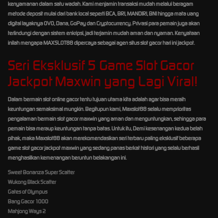
kenyamanan dalam satu wadah. Kami menjamin transaksi mudah melalui beragam
metode deposit mulai dari bank local seperti BCA, BRI, MANDIRI, BNI hingga mata uang
digital layaknya OVO, Dana, GoPay dan Cryptocurrency. Privasi para pemain juga akan
terlindungi dengan sistem enkripsi, jadi terjamin mudah aman dan nyaman. Kenyataan
inilah mengapa MAXSLOT88 dipercaya sebagai agen situs slot gacor hari ini jackpot.
Seri Eksklusif 5 Game Slot Gacor
Jackpot Maxwin yang Lagi Viral!
Dalam bermain slot online gacor tentu tujuan utama kita adalah agar bisa meraih
keuntungan semaksimal mungkin. Begitupun kami, Maxslot88 selalu memprioritas
pengalaman bermain slot gacor maxwin yang aman dan menguntungkan, sehingga para
pemain bisa meraup keuntungan tanpa batas. Untuk itu, Demi kesenangan kedua belah
pihak, maka Maxslot88 akan merekomendasikan seri terbaru paling eksklusif beberapa
game slot gacor jackpot maxwin yang sedang panas berkat histori yang selalu berhasil
menghasilkan kemenangan beruntun belakangan ini.
Sweet Bonanza Super Scatter
Wukong Black Scatter
Gates of Olympus
Bang Gacor 1000
Mahjong Ways 2