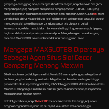
gampang menang yang mampu menghasilkan kemenangan jackpot maxwin. Slot gacor
mengisi bagian yang hilang dari para pemain, dengan perkalian 200 500 1000 yang
sudah pasti ampuh pulang dengan kemenangan besar di tangan. Selain itu, Link
slot
online
yang tersedia di situs Maxslot88 juga tidak kalah menarik dari game slot gacor. Slot jackpot
merupakan salah satu pilihan gacor yang juga sangat laris di pasaran berkat
kemampuannya dalam menciptakan nilai winrate tertinggi hingga susunan pola rtp yang
begitu mudah dipahami pemain pemula sekalipun. Adanya beragam permainan yang
tersedia di MAXSLOT88, membuat kami tidak luput dari unggulan Utama.
Mengapa MAXSLOT88 Dipercaya
Sebagai Agen Situs Slot Gacor
Gampang Menang Maxwin
Dibalik kesuksesan judi slot gacor saat ini, Maxslot88 memang dianggap sebagai brand
terutama yang berhasil menguasai seluruh legalitas dan lisensi secara lengkap hingga
partner kelas atass seperti Pragmatic Play, PG Soft hingga SLOT88. Maka tidak heran kalau
Maxslot88 sebagai agen slot88 resmi situs slot gacor hari ini menempati posisi pertama
terlalu gampang menang maxwin.
Link slot gacor hari ini jackpot
Maxslot88
memberikan bukti bukan hanya janji manis
dengan menghadirkan layanan top tier seperti kemudahan, keamanan hingga