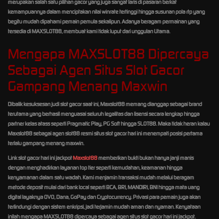
merupakan salah satu pilihan gacor yang juga sangat laris di pasaran berkat
kemampuannya dalam menciptakan nilai winrate tertinggi hingga susunan pola rtp yang
begitu mudah dipahami pemain pemula sekalipun. Adanya beragam permainan yang
tersedia di MAXSLOT88, membuat kami tidak luput dari unggulan Utama.
Mengapa MAXSLOT88 Dipercaya
Sebagai Agen Situs Slot Gacor
Gampang Menang Maxwin
Dibalik kesuksesan judi slot gacor saat ini, Maxslot88 memang dianggap sebagai brand
terutama yang berhasil menguasai seluruh legalitas dan lisensi secara lengkap hingga
partner kelas atass seperti Pragmatic Play, PG Soft hingga SLOT88. Maka tidak heran kalau
Maxslot88 sebagai agen slot88 resmi situs slot gacor hari ini menempati posisi pertama
terlalu gampang menang maxwin.
Link slot gacor hari ini jackpot
Maxslot88
memberikan bukti bukan hanya janji manis
dengan menghadirkan layanan top tier seperti kemudahan, keamanan hingga
kenyamanan dalam satu wadah. Kami menjamin transaksi mudah melalui beragam
metode deposit mulai dari bank local seperti BCA, BRI, MANDIRI, BNI hingga mata uang
digital layaknya OVO, Dana, GoPay dan Cryptocurrency. Privasi para pemain juga akan
terlindungi dengan sistem enkripsi, jadi terjamin mudah aman dan nyaman. Kenyataan
inilah mengapa MAXSLOT88 dipercaya sebagai agen situs slot gacor hari ini jackpot.