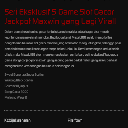
Seri Eksklusif 5 Game Slot Gacor
Jackpot Maxwin yang Lagi Viral!
Dalam bermain slot online gacor tentu tujuan utama kita adalah agar bisa meraih
keuntungan semaksimal mungkin. Begitupun kami, Maxslot88 selalu memprioritas
pengalaman bermain slot gacor maxwin yang aman dan menguntungkan, sehingga para
pemain bisa meraup keuntungan tanpa batas. Untuk itu, Demi kesenangan kedua belah
pihak, maka Maxslot88 akan merekomendasikan seri terbaru paling eksklusif beberapa
game slot gacor jackpot maxwin yang sedang panas berkat histori yang selalu berhasil
menghasilkan kemenangan beruntun belakangan ini.
Sweet Bonanza Super Scatter
Wukong Black Scatter
Gates of Olympus
Bang Gacor 1000
Mahjong Ways 2
Kebijaksanaan
Platform