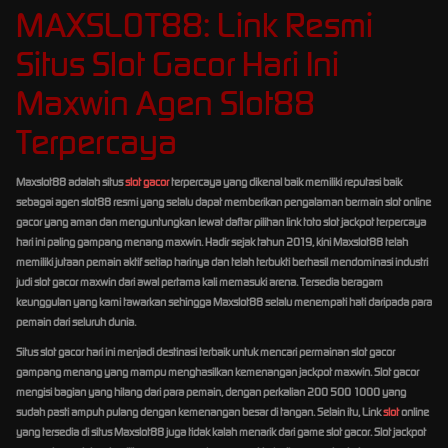
MAXSLOT88: Link Resmi
Situs Slot Gacor Hari Ini
Maxwin Agen Slot88
Terpercaya
Maxslot88 adalah situs
slot gacor
terpercaya yang dikenal baik memiliki reputasi baik
sebagai agen slot88 resmi yang selalu dapat memberikan pengalaman bermain slot online
gacor yang aman dan menguntungkan lewat daftar pilihan link toto slot jackpot terpercaya
hari ini paling gampang menang maxwin. Hadir sejak tahun 2019, kini Maxslot88 telah
memiliki jutaan pemain aktif setiap harinya dan telah terbukti berhasil mendominasi industri
judi slot gacor maxwin dari awal pertama kali memasuki arena. Tersedia beragam
keunggulan yang kami tawarkan sehingga Maxslot88 selalu menempati hati daripada para
pemain dari seluruh dunia.
Situs slot gacor hari ini menjadi destinasi terbaik untuk mencari permainan slot gacor
gampang menang yang mampu menghasilkan kemenangan jackpot maxwin. Slot gacor
mengisi bagian yang hilang dari para pemain, dengan perkalian 200 500 1000 yang
sudah pasti ampuh pulang dengan kemenangan besar di tangan. Selain itu, Link
slot
online
yang tersedia di situs Maxslot88 juga tidak kalah menarik dari game slot gacor. Slot jackpot