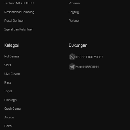
Tentang MAXSLOT88
Promosi
Responsible Gambling
Loyalty
Pusat Bantuan
Referral
Syarat dan Ketentuan
Kategori
Dukungan
Hot Games
+6285136075063
Slots
Maxslot88Official
Live Casino
Race
Togel
Olahraga
Crash Game
Arcade
Poker