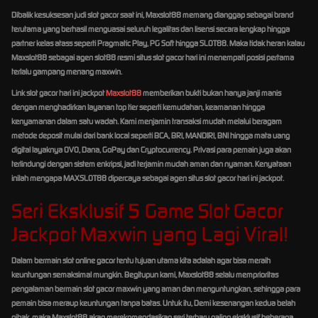
Dibalik kesuksesan judi slot gacor saat ini, Maxslot88 memang dianggap sebagai brand
terutama yang berhasil menguasai seluruh legalitas dan lisensi secara lengkap hingga
partner kelas atass seperti Pragmatic Play, PG Soft hingga SLOT88. Maka tidak heran kalau
Maxslot88 sebagai agen slot88 resmi situs slot gacor hari ini menempati posisi pertama
terlalu gampang menang maxwin.
Link slot gacor hari ini jackpot
Maxslot88
memberikan bukti bukan hanya janji manis
dengan menghadirkan layanan top tier seperti kemudahan, keamanan hingga
kenyamanan dalam satu wadah. Kami menjamin transaksi mudah melalui beragam
metode deposit mulai dari bank local seperti BCA, BRI, MANDIRI, BNI hingga mata uang
digital layaknya OVO, Dana, GoPay dan Cryptocurrency. Privasi para pemain juga akan
terlindungi dengan sistem enkripsi, jadi terjamin mudah aman dan nyaman. Kenyataan
inilah mengapa MAXSLOT88 dipercaya sebagai agen situs slot gacor hari ini jackpot.
Seri Eksklusif 5 Game Slot Gacor
Jackpot Maxwin yang Lagi Viral!
Dalam bermain slot online gacor tentu tujuan utama kita adalah agar bisa meraih
keuntungan semaksimal mungkin. Begitupun kami, Maxslot88 selalu memprioritas
pengalaman bermain slot gacor maxwin yang aman dan menguntungkan, sehingga para
pemain bisa meraup keuntungan tanpa batas. Untuk itu, Demi kesenangan kedua belah
pihak, maka Maxslot88 akan merekomendasikan seri terbaru paling eksklusif beberapa