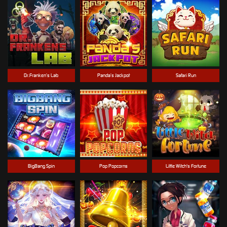
Dr.Franken’s Lab
Panda’s Jackpot
Safari Run
BigBang Spin
Pop Popcorns
Little Witch's Fortune