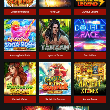
Quests of Olympus
Astro Luck
Olympus Legend
Amazing Soda Rush
Legend of Tarzan
Double Race
Fantastic Faries
Santa in the Summer
Ancient Stones