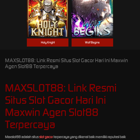
Holy Knight
Wolf Begins
MAXSLOT88: Link Resmi Situs Slot Gacor Hari Ini Maxwin
Agen Slot88 Terpercaya
MAXSLOT88: Link Resmi
Situs Slot Gacor Hari Ini
Maxwin Agen Slot88
Terpercaya
Maxslot88 adalah situs
slot gacor
terpercaya yang dikenal baik memiliki reputasi baik