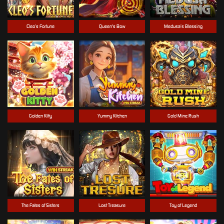
Cleo’s Fortune
Queen's Bow
Medusa’s Blessing
Golden Kitty
Yummy Kitchen
Gold Mine Rush
The Fates of Sisters
Lost Treasure
Toy of Legend