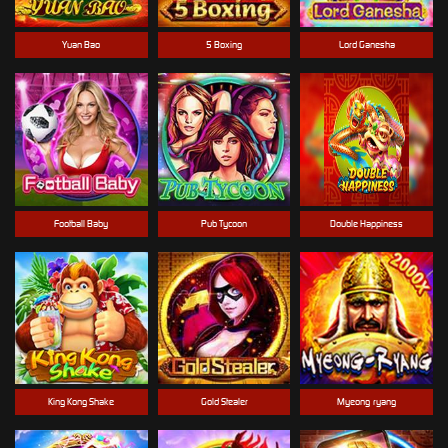
Yuan Bao
5 Boxing
Lord Ganesha
Football Baby
Pub Tycoon
Double Happiness
King Kong Shake
Gold Stealer
Myeong-ryang