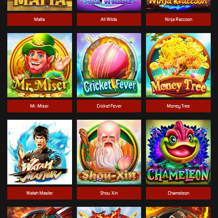
Mafia
All Wilds
Ninja Raccoon
Mr. Miser
Cricket Fever
Money Tree
Watah Master
Shou-Xin
Chameleon