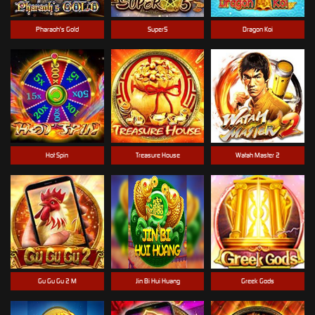
Pharaoh's Gold
Super5
Dragon Koi
Hot Spin
Treasure House
Watah Master 2
Gu Gu Gu 2 M
Jin Bi Hui Huang
Greek Gods