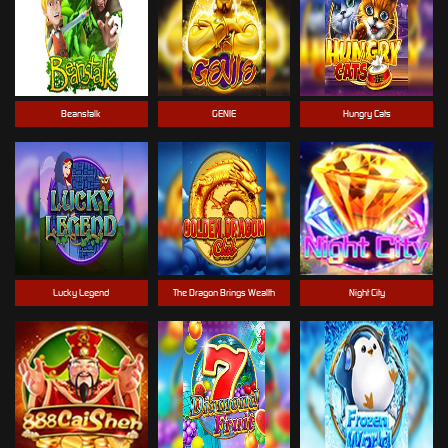
Beanstalk
GENIE
Hungry Cats
Lucky Legend
The Dragon Brings Wealth
Night City