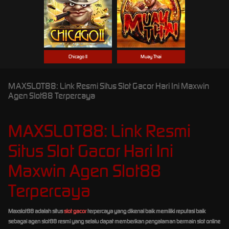
Chicago II
Muay Thai
MAXSLOT88: Link Resmi Situs Slot Gacor Hari Ini Maxwin
Agen Slot88 Terpercaya
MAXSLOT88: Link Resmi
Situs Slot Gacor Hari Ini
Maxwin Agen Slot88
Terpercaya
Maxslot88 adalah situs
slot gacor
terpercaya yang dikenal baik memiliki reputasi baik
sebagai agen slot88 resmi yang selalu dapat memberikan pengalaman bermain slot online