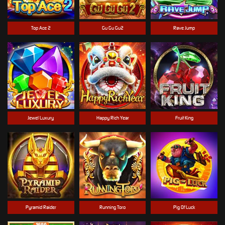
Top Ace 2
Gu Gu Gu2
Rave Jump
Jewel Luxury
Happy Rich Year
Fruit King
Pyramid Raider
Running Toro
Pig Of Luck