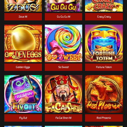
Zeus M
Gu Gu Gu M
Crazy Crazy
Golden Eggs
So Sweet
Fortune Totem
Fly Out
Fa Cai Shen M
Red Phoenix