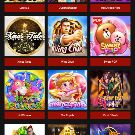
Lucky 3
Queen Of Dead
Hollywood Pets
Xmas Tales
Wing Chun
Sweet POP
Hot Pinatas
The Cupids
Kickin' Kash