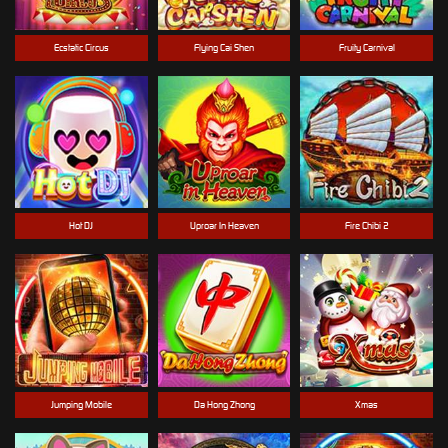
Ecstatic Circus
Flying Cai Shen
Fruity Carnival
Hot DJ
Uproar In Heaven
Fire Chibi 2
Jumping Mobile
Da Hong Zhong
Xmas