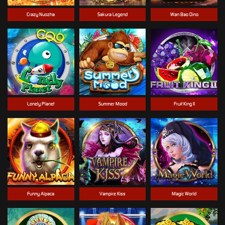
Crazy Nuozha
Sakura Legend
Wan Bao Dino
Lonely Planet
Summer Mood
Fruit King II
Funny Alpaca
Vampire Kiss
Magic World