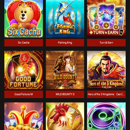
Six Gacha
Fishing King
Turn & Earn
Good Fortune M
WILD BOUNTY 2
Hero of the 3 Kingdoms - Cao Cao