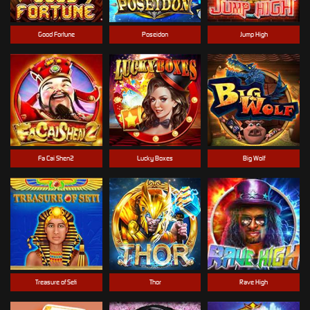
Good Fortune
Poseidon
Jump High
Fa Cai Shen2
Lucky Boxes
Big Wolf
Treasure of Seti
Thor
Rave High