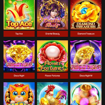
Top Ace
Oriental Beauty
Diamond Treasure
Disco Night
Flower Fortunes
Disco Night M