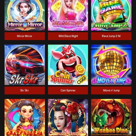
Mirror Mirror
Wild Disco Night
Rave Jump 2 M
Skr Skr
Coin Spinner
Move n' Jump