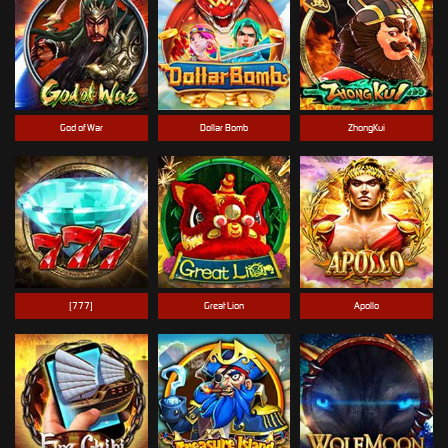
God of War
Dollar Bomb
ZhongKui
[777]
Great Lion
Apollo