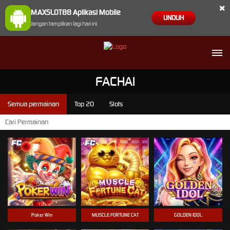
×
MAXSLOT88 Aplikasi Mobile
UNDUH
Jangan tampilkan lagi hari ini
FACHAI
Semua permainan
Top 20
Slots
Poker Win
MUSCLE FORTUNE CAT
GOLDEN IDOL