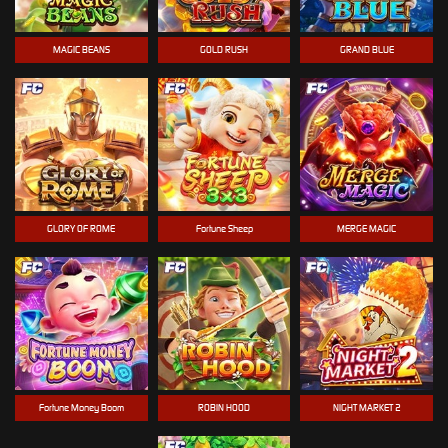
MAGIC BEANS
GOLD RUSH
GRAND BLUE
GLORY OF ROME
Fortune Sheep
MERGE MAGIC
Fortune Money Boom
ROBIN HOOD
NIGHT MARKET 2