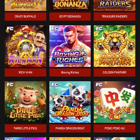
CRAZY BUFFALO
EGYPT BONANZA
TREASURE RAIDERS
RICH ＭAN
Boxing Riches
GOLDEN PANTHER
THREE LITTLE PIGS
PANDA DRAGON BOAT
PONG PONG HU