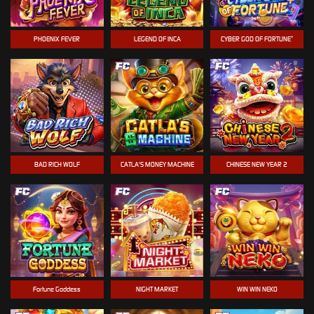
PHOENIX FEVER
LEGEND OF INCA
CYBER GOD OF FORTUNE⁺
BAD RICH WOLF
CATLA'S MONEY MACHINE
CHINESE NEW YEAR 2
Fortune Goddess
NIGHT MARKET
WIN WIN NEKO