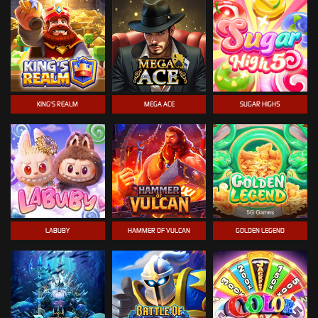
KING'S REALM
MEGA ACE
SUGAR HIGH5
LABUBY
HAMMER OF VULCAN
GOLDEN LEGEND