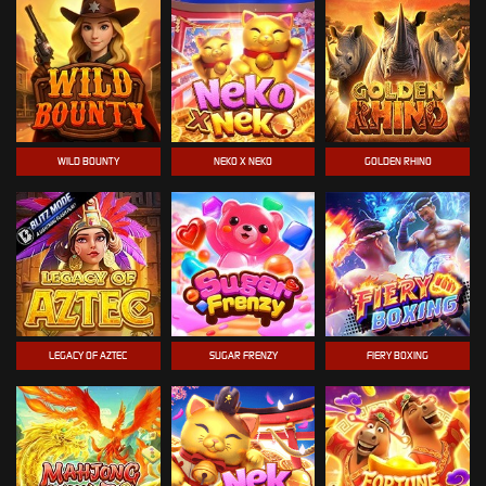
WILD BOUNTY
NEKO X NEKO
GOLDEN RHINO
LEGACY OF AZTEC
SUGAR FRENZY
FIERY BOXING