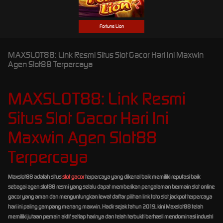
Fortune Lion
MAXSLOT88: Link Resmi Situs Slot Gacor Hari Ini Maxwin
Agen Slot88 Terpercaya
MAXSLOT88: Link Resmi
Situs Slot Gacor Hari Ini
Maxwin Agen Slot88
Terpercaya
Maxslot88 adalah situs
slot gacor
terpercaya yang dikenal baik memiliki reputasi baik
sebagai agen slot88 resmi yang selalu dapat memberikan pengalaman bermain slot online
gacor yang aman dan menguntungkan lewat daftar pilihan link toto slot jackpot terpercaya
hari ini paling gampang menang maxwin. Hadir sejak tahun 2019, kini Maxslot88 telah
memiliki jutaan pemain aktif setiap harinya dan telah terbukti berhasil mendominasi industri