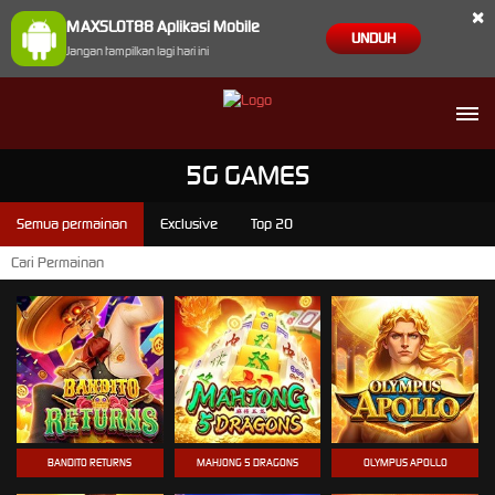
×
MAXSLOT88 Aplikasi Mobile
UNDUH
Jangan tampilkan lagi hari ini
5G GAMES
Semua permainan
Exclusive
Top 20
BANDITO RETURNS
MAHJONG 5 DRAGONS
OLYMPUS APOLLO