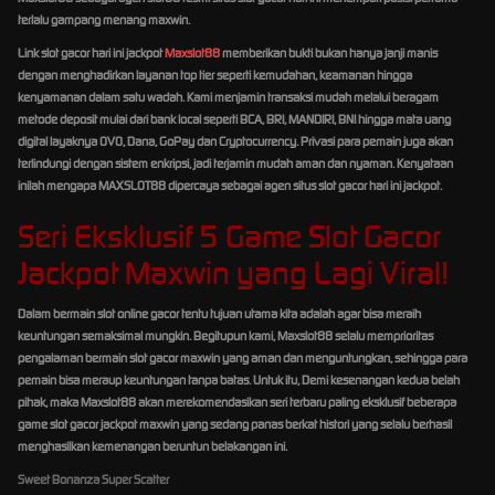
terlalu gampang menang maxwin.
Link slot gacor hari ini jackpot
Maxslot88
memberikan bukti bukan hanya janji manis
dengan menghadirkan layanan top tier seperti kemudahan, keamanan hingga
kenyamanan dalam satu wadah. Kami menjamin transaksi mudah melalui beragam
metode deposit mulai dari bank local seperti BCA, BRI, MANDIRI, BNI hingga mata uang
digital layaknya OVO, Dana, GoPay dan Cryptocurrency. Privasi para pemain juga akan
terlindungi dengan sistem enkripsi, jadi terjamin mudah aman dan nyaman. Kenyataan
inilah mengapa MAXSLOT88 dipercaya sebagai agen situs slot gacor hari ini jackpot.
Seri Eksklusif 5 Game Slot Gacor
Jackpot Maxwin yang Lagi Viral!
Dalam bermain slot online gacor tentu tujuan utama kita adalah agar bisa meraih
keuntungan semaksimal mungkin. Begitupun kami, Maxslot88 selalu memprioritas
pengalaman bermain slot gacor maxwin yang aman dan menguntungkan, sehingga para
pemain bisa meraup keuntungan tanpa batas. Untuk itu, Demi kesenangan kedua belah
pihak, maka Maxslot88 akan merekomendasikan seri terbaru paling eksklusif beberapa
game slot gacor jackpot maxwin yang sedang panas berkat histori yang selalu berhasil
menghasilkan kemenangan beruntun belakangan ini.
Sweet Bonanza Super Scatter