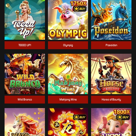
TEEED UP!
Olympig
Poseidon
Wild Bronco
Mahjong Wins
Horse of Bounty