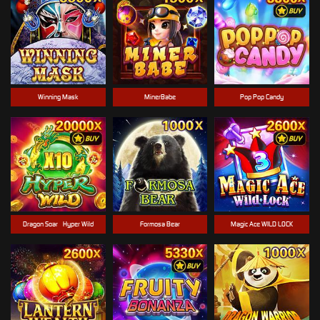
Winning Mask
MinerBabe
Pop Pop Candy
Dragon Soar - Hyper Wild
Formosa Bear
Magic Ace WILD LOCK