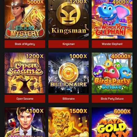
Book of Mystery
Kingsman
Wonder Elephant
Open Sesame
Billionaire
Birds Party Deluxe