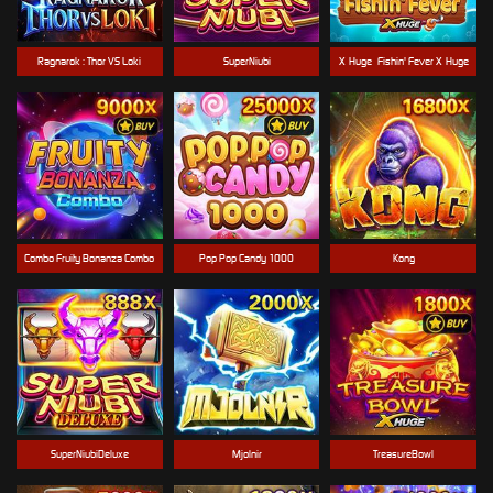
Ragnarok : Thor VS Loki
SuperNiubi
X-Huge_Fishin' Fever X-Huge
Combo Fruity Bonanza Combo
Pop Pop Candy 1000
Kong
SuperNiubiDeluxe
Mjolnir
TreasureBowl