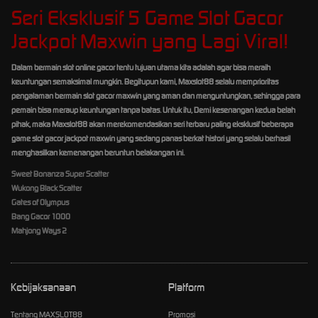
Seri Eksklusif 5 Game Slot Gacor
Jackpot Maxwin yang Lagi Viral!
Dalam bermain slot online gacor tentu tujuan utama kita adalah agar bisa meraih
keuntungan semaksimal mungkin. Begitupun kami, Maxslot88 selalu memprioritas
pengalaman bermain slot gacor maxwin yang aman dan menguntungkan, sehingga para
pemain bisa meraup keuntungan tanpa batas. Untuk itu, Demi kesenangan kedua belah
pihak, maka Maxslot88 akan merekomendasikan seri terbaru paling eksklusif beberapa
game slot gacor jackpot maxwin yang sedang panas berkat histori yang selalu berhasil
menghasilkan kemenangan beruntun belakangan ini.
Sweet Bonanza Super Scatter
Wukong Black Scatter
Gates of Olympus
Bang Gacor 1000
Mahjong Ways 2
Kebijaksanaan
Platform
Tentang MAXSLOT88
Promosi