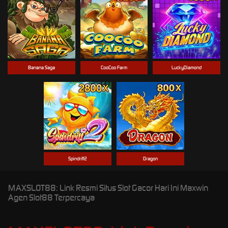
Banana Saga
CooCoo Farm
LuckyDiamond
Spindrift2
Dragon
MAXSLOT88: Link Resmi Situs Slot Gacor Hari Ini Maxwin
Agen Slot88 Terpercaya