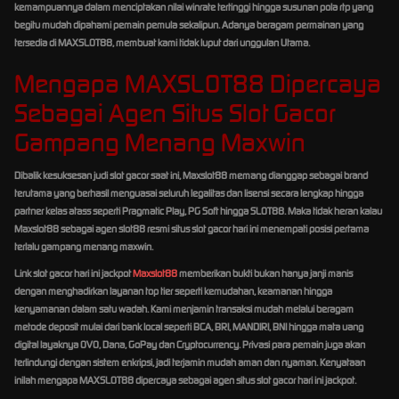
kemampuannya dalam menciptakan nilai winrate tertinggi hingga susunan pola rtp yang
begitu mudah dipahami pemain pemula sekalipun. Adanya beragam permainan yang
tersedia di MAXSLOT88, membuat kami tidak luput dari unggulan Utama.
Mengapa MAXSLOT88 Dipercaya
Sebagai Agen Situs Slot Gacor
Gampang Menang Maxwin
Dibalik kesuksesan judi slot gacor saat ini, Maxslot88 memang dianggap sebagai brand
terutama yang berhasil menguasai seluruh legalitas dan lisensi secara lengkap hingga
partner kelas atass seperti Pragmatic Play, PG Soft hingga SLOT88. Maka tidak heran kalau
Maxslot88 sebagai agen slot88 resmi situs slot gacor hari ini menempati posisi pertama
terlalu gampang menang maxwin.
Link slot gacor hari ini jackpot
Maxslot88
memberikan bukti bukan hanya janji manis
dengan menghadirkan layanan top tier seperti kemudahan, keamanan hingga
kenyamanan dalam satu wadah. Kami menjamin transaksi mudah melalui beragam
metode deposit mulai dari bank local seperti BCA, BRI, MANDIRI, BNI hingga mata uang
digital layaknya OVO, Dana, GoPay dan Cryptocurrency. Privasi para pemain juga akan
terlindungi dengan sistem enkripsi, jadi terjamin mudah aman dan nyaman. Kenyataan
inilah mengapa MAXSLOT88 dipercaya sebagai agen situs slot gacor hari ini jackpot.