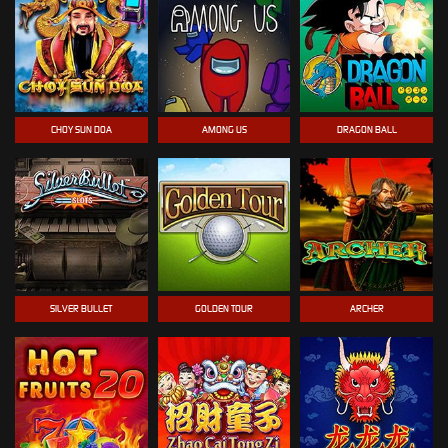
CHOY SUN DOA
AMONG US
DRAGON BALL
SILVER BULLET
GOLDEN TOUR
ARCHER