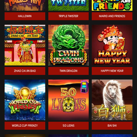
HALLOWIN
TRIPLE TWISTER
MARIO AND FRIENDS
ZHAO CAI JIN BAO
TWIN DRAGON
HAPPY NEW YEAR
WORLD CUP FRENZY
50 LIONS
BAI SHI