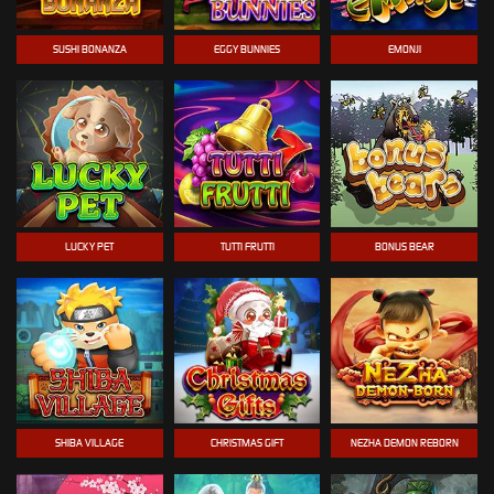
SUSHI BONANZA
EGGY BUNNIES
EMONJI
LUCKY PET
TUTTI FRUTTI
BONUS BEAR
SHIBA VILLAGE
CHRISTMAS GIFT
NEZHA DEMON REBORN