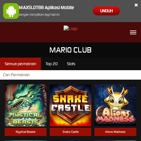
×
MAXSLOT88 Aplikasi Mobile
UNDUH
Jangan tampilkan lagi hari ini
MARIO CLUB
Semua permainan
Top 20
Slots
Mystical Beasts
Snake Castle
Aliens Madness