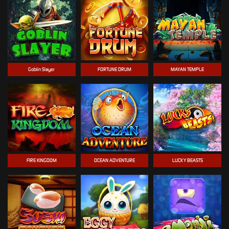
Goblin Slayer
FORTUNE DRUM
MAYAN TEMPLE
FIRE KINGDOM
OCEAN ADVENTURE
LUCKY BEASTS