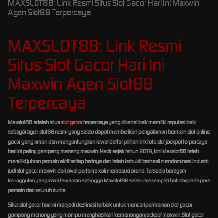
MAXSLOT88: Link Resmi Situs Slot Gacor Hari Ini Maxwin
Agen Slot88 Terpercaya
MAXSLOT88: Link Resmi
Situs Slot Gacor Hari Ini
Maxwin Agen Slot88
Terpercaya
Maxslot88 adalah situs
slot gacor
terpercaya yang dikenal baik memiliki reputasi baik
sebagai agen slot88 resmi yang selalu dapat memberikan pengalaman bermain slot online
gacor yang aman dan menguntungkan lewat daftar pilihan link toto slot jackpot terpercaya
hari ini paling gampang menang maxwin. Hadir sejak tahun 2019, kini Maxslot88 telah
memiliki jutaan pemain aktif setiap harinya dan telah terbukti berhasil mendominasi industri
judi slot gacor maxwin dari awal pertama kali memasuki arena. Tersedia beragam
keunggulan yang kami tawarkan sehingga Maxslot88 selalu menempati hati daripada para
pemain dari seluruh dunia.
Situs slot gacor hari ini menjadi destinasi terbaik untuk mencari permainan slot gacor
gampang menang yang mampu menghasilkan kemenangan jackpot maxwin. Slot gacor