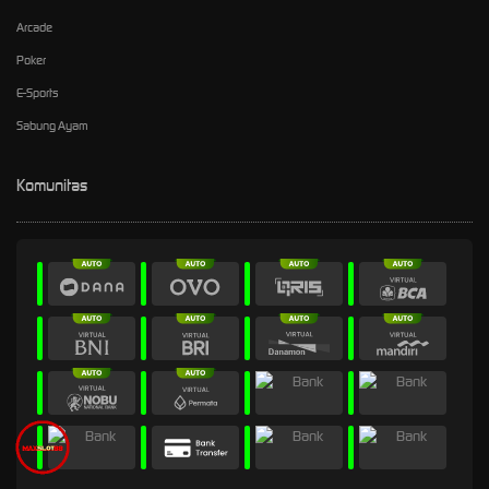
Arcade
Poker
E-Sports
Sabung Ayam
Komunitas