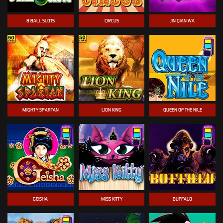
8 BALL SLOTS
CIRCUS
JIN QIAN WA
MIGHTY SPARTAN
LION KING
QUEEN OF THE NILE
GEISHA
MISS KITTY
BUFFALO