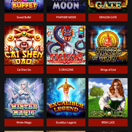
Sweet Buffet
PANTHER MOON
DRAGON GATE
Cai Shen Do
5 DRAGONS
Wings of God
Winter Magic
Excalibur Legend
IRISH LUCK