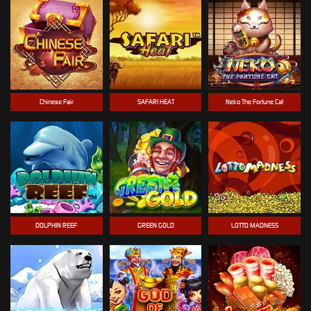
Chinese Fair
SAFARI HEAT
Neko The Fortune Cat
DOLPHIN REEF
GREEN GOLD
LOTTO MADNESS