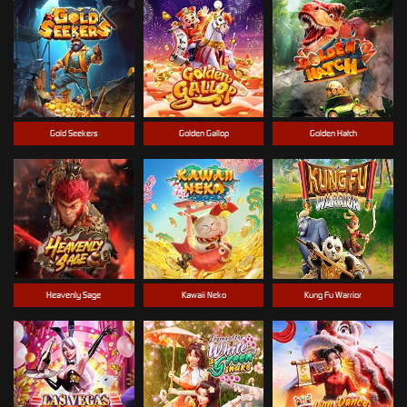
Gold Seekers
Golden Gallop
Golden Hatch
Heavenly Sage
Kawaii Neko
Kung Fu Warrior