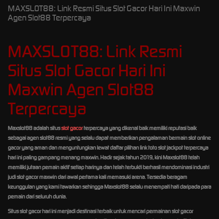
MAXSLOT88: Link Resmi Situs Slot Gacor Hari Ini Maxwin
Agen Slot88 Terpercaya
MAXSLOT88: Link Resmi
Situs Slot Gacor Hari Ini
Maxwin Agen Slot88
Terpercaya
Maxslot88 adalah situs
slot gacor
terpercaya yang dikenal baik memiliki reputasi baik
sebagai agen slot88 resmi yang selalu dapat memberikan pengalaman bermain slot online
gacor yang aman dan menguntungkan lewat daftar pilihan link toto slot jackpot terpercaya
hari ini paling gampang menang maxwin. Hadir sejak tahun 2019, kini Maxslot88 telah
memiliki jutaan pemain aktif setiap harinya dan telah terbukti berhasil mendominasi industri
judi slot gacor maxwin dari awal pertama kali memasuki arena. Tersedia beragam
keunggulan yang kami tawarkan sehingga Maxslot88 selalu menempati hati daripada para
pemain dari seluruh dunia.
Situs slot gacor hari ini menjadi destinasi terbaik untuk mencari permainan slot gacor