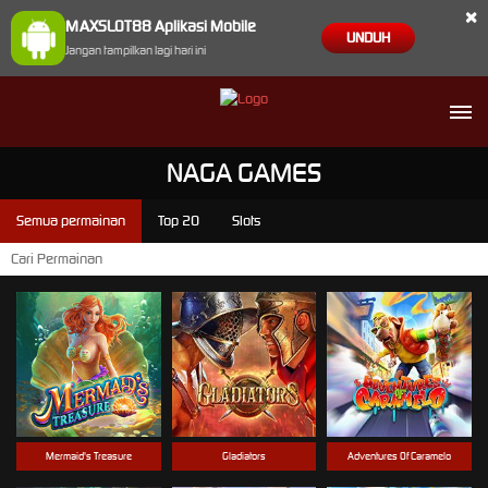
×
MAXSLOT88 Aplikasi Mobile
UNDUH
Jangan tampilkan lagi hari ini
NAGA GAMES
Semua permainan
Top 20
Slots
Mermaid's Treasure
Gladiators
Adventures Of Caramelo