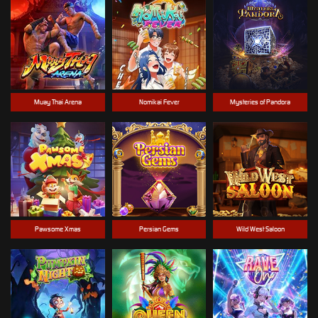
Muay Thai Arena
Nomikai Fever
Mysteries of Pandora
Pawsome Xmas
Persian Gems
Wild West Saloon