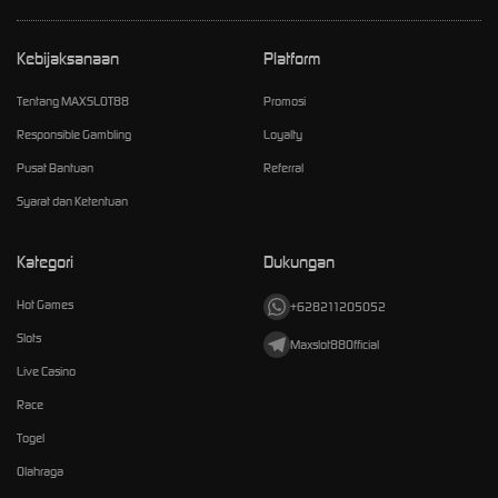
Kebijaksanaan
Platform
Tentang MAXSLOT88
Promosi
Responsible Gambling
Loyalty
Pusat Bantuan
Referral
Syarat dan Ketentuan
Kategori
Dukungan
Hot Games
+628211205052
Slots
Maxslot88Official
Live Casino
Race
Togel
Olahraga