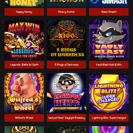
Happy Honey
Heavy Anchor
Bass Smash
Legends: Battle for Earth
5 Rings of Darkness
Vault Blast Hold & Win
Wilfred's Wheel
Jackpot Heist: Daylight Robbery
Lightning Blitz: Supercharged