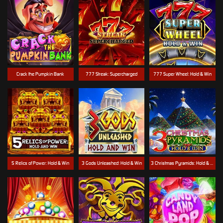
Crack the Pumpkin Bank
777 Streak: Supercharged
777 Super Wheel: Hold & Win
5 Relics of Power: Hold & Win
3 Gods Unleashed: Hold & Win
3 Christmas Pyramids: Hold & Win