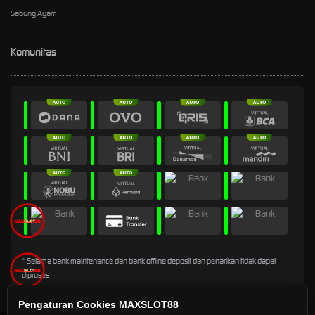
Sabung Ayam
Komunitas
* Selama bank maintenance dan bank offline deposit dan penarikan tidak dapat
diproses
Pengaturan Cookies MAXSLOT88