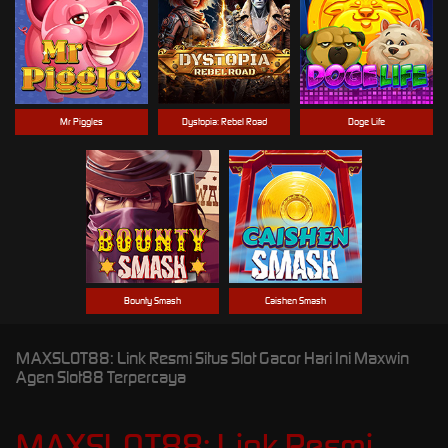
Mr Piggles
Dystopia: Rebel Road
Doge Life
Bounty Smash
Caishen Smash
MAXSLOT88: Link Resmi Situs Slot Gacor Hari Ini Maxwin
Agen Slot88 Terpercaya
MAXSLOT88: Link Resmi