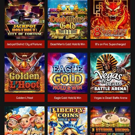
Jackpot District: City of Fortune
Dead Man's Gold: Hold & Win
8's on Fire: Supercharged
Golden L'Hoot
Eagle Gold: Hold & Win
Vegas is Dead: Battle Arena