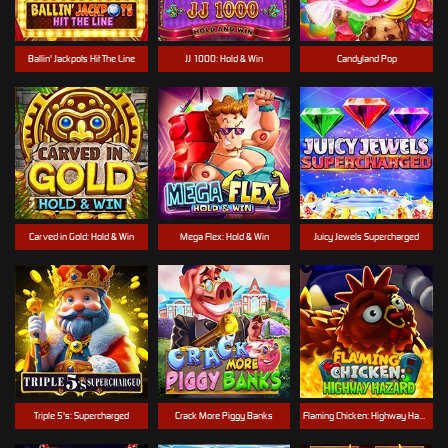
Ballin' Jackpots Hit The Line
JJ 1000: Hold & Win
Candyland Pop
Carved in Gold: Hold & Win
Mega Flex: Hold & Win
Juicy Jewels Supercharged
Triple 5's: Supercharged
Crack More Piggy Banks
Flaming Chicken: Highway Hazard