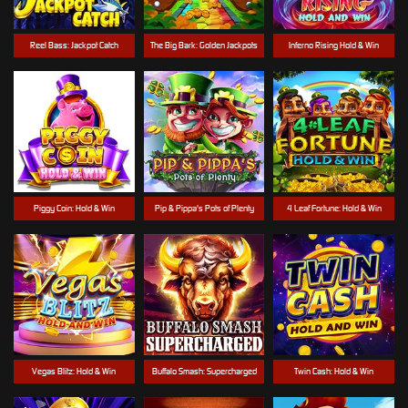
Reel Bass: Jackpot Catch
The Big Bark: Golden Jackpots
Inferno Rising Hold & Win
Piggy Coin: Hold & Win
Pip & Pippa's Pots of Plenty
4 Leaf Fortune: Hold & Win
Vegas Blitz: Hold & Win
Buffalo Smash: Supercharged
Twin Cash: Hold & Win