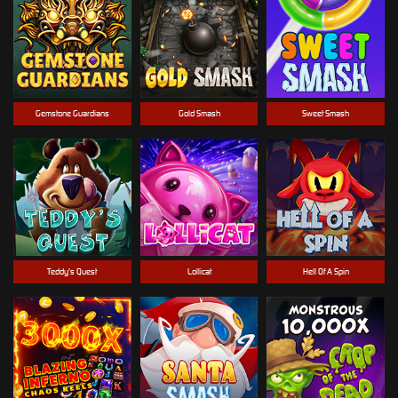
Gemstone Guardians
Gold Smash
Sweet Smash
Teddy's Quest
Lollicat
Hell Of A Spin