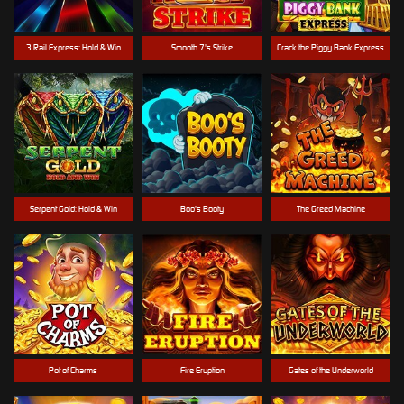
3 Rail Express: Hold & Win
Smooth 7's Strike
Crack the Piggy Bank Express
Serpent Gold: Hold & Win
Boo's Booty
The Greed Machine
Pot of Charms
Fire Eruption
Gates of the Underworld