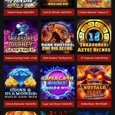
Shaolin Panda: Hold & Win
Cash On Wheels: Hold & Win
3 Golden Baskets: Treasure Tides
Treasure Journey: Genie`s Gold
Bank Busters: The Big Score
12 Treasures: Aztec Riches
Coins & Diamonds: Hold & Win
Super Cash Boost: Hold & Win
Buffalo Blaze: Wild Wealth