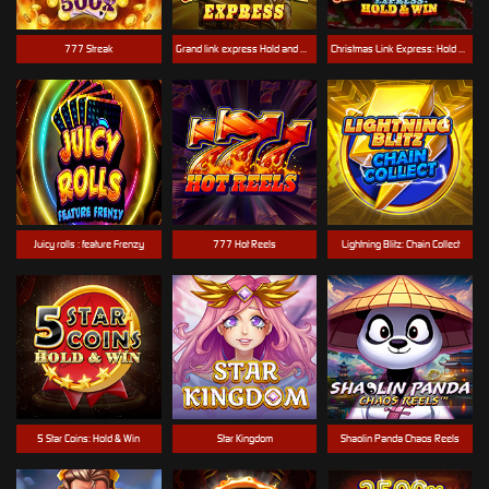
777 Streak
Grand link express Hold and win
Christmas Link Express: Hold & Win
Juicy rolls : feature Frenzy
777 Hot Reels
Lightning Blitz: Chain Collect
5 Star Coins: Hold & Win
Star Kingdom
Shaolin Panda Chaos Reels