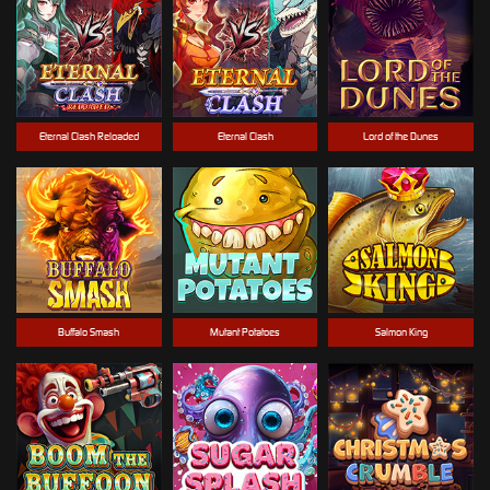
Eternal Clash Reloaded
Eternal Clash
Lord of the Dunes
Buffalo Smash
Mutant Potatoes
Salmon King