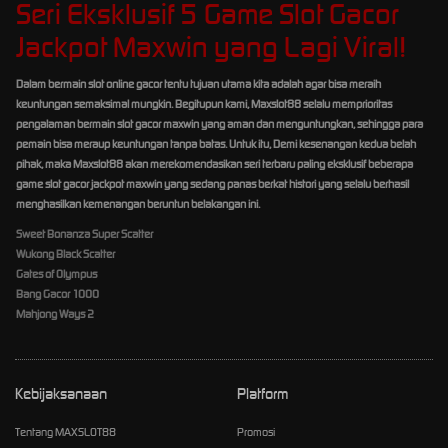
Seri Eksklusif 5 Game Slot Gacor
Jackpot Maxwin yang Lagi Viral!
Dalam bermain slot online gacor tentu tujuan utama kita adalah agar bisa meraih
keuntungan semaksimal mungkin. Begitupun kami, Maxslot88 selalu memprioritas
pengalaman bermain slot gacor maxwin yang aman dan menguntungkan, sehingga para
pemain bisa meraup keuntungan tanpa batas. Untuk itu, Demi kesenangan kedua belah
pihak, maka Maxslot88 akan merekomendasikan seri terbaru paling eksklusif beberapa
game slot gacor jackpot maxwin yang sedang panas berkat histori yang selalu berhasil
menghasilkan kemenangan beruntun belakangan ini.
Sweet Bonanza Super Scatter
Wukong Black Scatter
Gates of Olympus
Bang Gacor 1000
Mahjong Ways 2
Kebijaksanaan
Platform
Tentang MAXSLOT88
Promosi