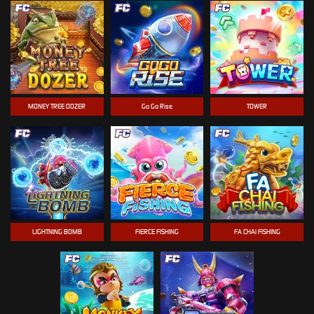
MONEY TREE DOZER
Go Go Rise
TOWER
LIGHTNING BOMB
FIERCE FISHING
FA CHAI FISHING