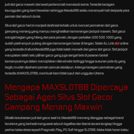
judi slot gacor maxwin dari awal pertama kali memasuki arena. Tersedia beragam
keunggulan yang kami tawarkan sehingga Maxslot88 selalu menempati hati daripada para
pemain dari seluruh dunia.
Situs slot gacor hari ini menjadi destinasi terbaik untuk mencari permainan slot gacor
gampang menang yang mampu menghasilkan kemenangan jackpot maxwin. Slot gacor
mengisi bagian yang hilang dari para pemain, dengan perkalian 200 500 1000 yang
sudah pasti ampuh pulang dengan kemenangan besar di tangan. Selain itu, Link
slot
online
yang tersedia di situs Maxslot88 juga tidak kalah menarik dari game slot gacor. Slot jackpot
merupakan salah satu pilihan gacor yang juga sangat laris di pasaran berkat
kemampuannya dalam menciptakan nilai winrate tertinggi hingga susunan pola rtp yang
begitu mudah dipahami pemain pemula sekalipun. Adanya beragam permainan yang
tersedia di MAXSLOT88, membuat kami tidak luput dari unggulan Utama.
Mengapa MAXSLOT88 Dipercaya
Sebagai Agen Situs Slot Gacor
Gampang Menang Maxwin
Dibalik kesuksesan judi slot gacor saat ini, Maxslot88 memang dianggap sebagai brand
terutama yang berhasil menguasai seluruh legalitas dan lisensi secara lengkap hingga
partner kelas atass seperti Pragmatic Play, PG Soft hingga SLOT88. Maka tidak heran kalau