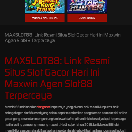
MONKEY KING FISHING
STAR HUNTER
MAXSLOT88: Link Resmi Situs Slot Gacor Hari Ini Maxwin
Agen Slot88 Terpercaya
MAXSLOT88: Link Resmi
Situs Slot Gacor Hari Ini
Maxwin Agen Slot88
Terpercaya
Maxslot88 adalah situs
slot gacor
terpercaya yang dikenal baik memiliki reputasi baik
sebagai agen slot88 resmi yang selalu dapat memberikan pengalaman bermain slot online
gacor yang aman dan menguntungkan lewat daftar pilihan link toto slot jackpot terpercaya
hari ini paling gampang menang maxwin. Hadir sejak tahun 2019, kini Maxslot88 telah
memiliki jutaan pemain aktif setiap harinya dan telah terbukti berhasil mendominasi industri