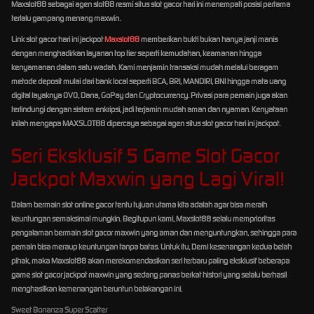
Maxslot88 sebagai agen slot88 resmi situs slot gacor hari ini menempati posisi pertama
terlalu gampang menang maxwin.
Link slot gacor hari ini jackpot
Maxslot88
memberikan bukti bukan hanya janji manis
dengan menghadirkan layanan top tier seperti kemudahan, keamanan hingga
kenyamanan dalam satu wadah. Kami menjamin transaksi mudah melalui beragam
metode deposit mulai dari bank local seperti BCA, BRI, MANDIRI, BNI hingga mata uang
digital layaknya OVO, Dana, GoPay dan Cryptocurrency. Privasi para pemain juga akan
terlindungi dengan sistem enkripsi, jadi terjamin mudah aman dan nyaman. Kenyataan
inilah mengapa MAXSLOT88 dipercaya sebagai agen situs slot gacor hari ini jackpot.
Seri Eksklusif 5 Game Slot Gacor
Jackpot Maxwin yang Lagi Viral!
Dalam bermain slot online gacor tentu tujuan utama kita adalah agar bisa meraih
keuntungan semaksimal mungkin. Begitupun kami, Maxslot88 selalu memprioritas
pengalaman bermain slot gacor maxwin yang aman dan menguntungkan, sehingga para
pemain bisa meraup keuntungan tanpa batas. Untuk itu, Demi kesenangan kedua belah
pihak, maka Maxslot88 akan merekomendasikan seri terbaru paling eksklusif beberapa
game slot gacor jackpot maxwin yang sedang panas berkat histori yang selalu berhasil
menghasilkan kemenangan beruntun belakangan ini.
Sweet Bonanza Super Scatter