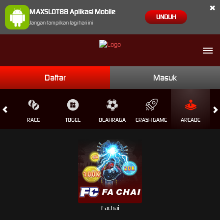
×
MAXSLOT88 Aplikasi Mobile
UNDUH
Jangan tampilkan lagi hari ini
Daftar
Masuk
SINO
RACE
TOGEL
OLAHRAGA
CRASH GAME
ARCADE
Fachai