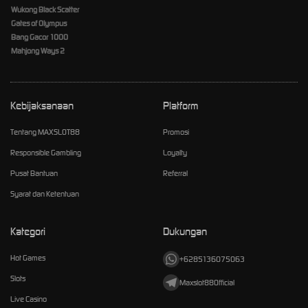
Wukong Black Scatter
Gates of Olympus
Bang Gacor 1000
Mahjong Ways 2
Kebijaksanaan
Platform
Tentang MAXSLOT88
Promosi
Responsible Gambling
Loyalty
Pusat Bantuan
Referral
Syarat dan Ketentuan
Kategori
Dukungan
Hot Games
+6285136075063
Slots
Maxslot88Official
Live Casino