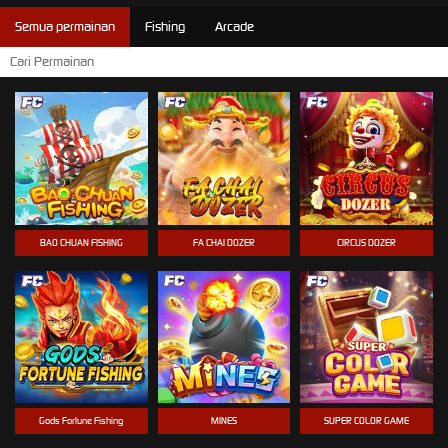
Semua permainan
Fishing
Arcade
BAO CHUAN FISHING
FA CHAI DOZER
CIRCUS DOZER
Gods Fortune Fishing
MINES
SUPER COLOR GAME