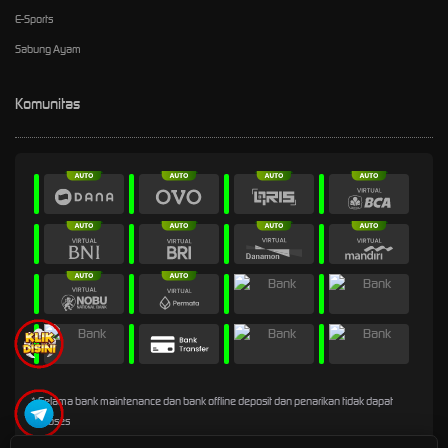
E-Sports
Sabung Ayam
Komunitas
* Selama bank maintenance dan bank offline deposit dan penarikan tidak dapat
diproses