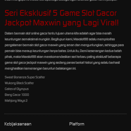
Seri Eksklusif 5 Game Slot Gacor
Jackpot Maxwin yang Lagi Viral!
Dalam bermain slot online gacor tentu tujuan utama kita adalah agar bisa meraih
keuntungan semaksimal mungkin. Begitupun kami, Maxslot88 selalu memprioritas
pengalaman bermain slot gacor maxwin yang aman dan menguntungkan, sehingga para
pemain bisa meraup keuntungan tanpa batas. Untuk itu, Demi kesenangan kedua belah
pihak, maka Maxslot88 akan merekomendasikan seri terbaru paling eksklusif beberapa
game slot gacor jackpot maxwin yang sedang panas berkat histori yang selalu berhasil
menghasilkan kemenangan beruntun belakangan ini.
Sweet Bonanza Super Scatter
Wukong Black Scatter
Gates of Olympus
Bang Gacor 1000
Mahjong Ways 2
Kebijaksanaan
Platform