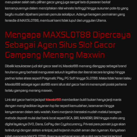
merupakan salah satu pilihan gacor yang juga sangat laris di pasaran berkat
kemampuannya dalam menciptakan nilai winrate tertinggi hingga susunan pola rtp yang
begitu mudah dipahami pemain pemula sekalipun. Adanya beragam permainan yang
tersedia di MAXSLOT88, membuat kami tidak luput dari unggulan Utama.
Mengapa MAXSLOT88 Dipercaya
Sebagai Agen Situs Slot Gacor
Gampang Menang Maxwin
Dibalik kesuksesan judi slot gacor saat ini, Maxslot88 memang dianggap sebagai brand
terutama yang berhasil menguasai seluruh legalitas dan lisensi secara lengkap hingga
partner kelas atass seperti Pragmatic Play, PG Soft hingga SLOT88. Maka tidak heran kalau
Maxslot88 sebagai agen slot88 resmi situs slot gacor hari ini menempati posisi pertama
terlalu gampang menang maxwin.
Link slot gacor hari ini jackpot
Maxslot88
memberikan bukti bukan hanya janji manis
dengan menghadirkan layanan top tier seperti kemudahan, keamanan hingga
kenyamanan dalam satu wadah. Kami menjamin transaksi mudah melalui beragam
metode deposit mulai dari bank local seperti BCA, BRI, MANDIRI, BNI hingga mata uang
digital layaknya OVO, Dana, GoPay dan Cryptocurrency. Privasi para pemain juga akan
terlindungi dengan sistem enkripsi, jadi terjamin mudah aman dan nyaman. Kenyataan
inilah mengapa MAXSLOT88 dipercaya sebagai agen situs slot gacor hari ini jackpot.