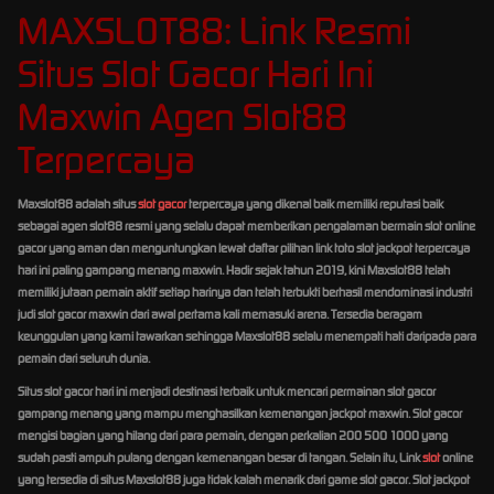
MAXSLOT88: Link Resmi
Situs Slot Gacor Hari Ini
Maxwin Agen Slot88
Terpercaya
Maxslot88 adalah situs
slot gacor
terpercaya yang dikenal baik memiliki reputasi baik
sebagai agen slot88 resmi yang selalu dapat memberikan pengalaman bermain slot online
gacor yang aman dan menguntungkan lewat daftar pilihan link toto slot jackpot terpercaya
hari ini paling gampang menang maxwin. Hadir sejak tahun 2019, kini Maxslot88 telah
memiliki jutaan pemain aktif setiap harinya dan telah terbukti berhasil mendominasi industri
judi slot gacor maxwin dari awal pertama kali memasuki arena. Tersedia beragam
keunggulan yang kami tawarkan sehingga Maxslot88 selalu menempati hati daripada para
pemain dari seluruh dunia.
Situs slot gacor hari ini menjadi destinasi terbaik untuk mencari permainan slot gacor
gampang menang yang mampu menghasilkan kemenangan jackpot maxwin. Slot gacor
mengisi bagian yang hilang dari para pemain, dengan perkalian 200 500 1000 yang
sudah pasti ampuh pulang dengan kemenangan besar di tangan. Selain itu, Link
slot
online
yang tersedia di situs Maxslot88 juga tidak kalah menarik dari game slot gacor. Slot jackpot