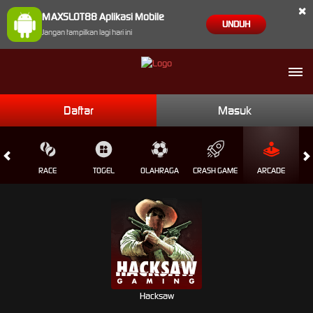
×
MAXSLOT88 Aplikasi Mobile
UNDUH
Jangan tampilkan lagi hari ini
Daftar
Masuk
SINO
RACE
TOGEL
OLAHRAGA
CRASH GAME
ARCADE
Hacksaw