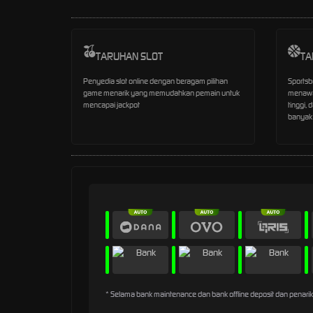
TARUHAN SLOT
TA
Penyedia slot online dengan beragam pilihan
Sportsb
game menarik yang memudahkan pemain untuk
menawar
mencapai jackpot
tinggi,
banyak 
* Selama bank maintenance dan bank offline deposit dan penarik