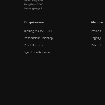
Gates of Olympus
Bang Gacor 1000
Mahjong Ways 2
Kebijaksanaan
Platform
Tentang MAXSLOT88
Promosi
Responsible Gambling
Loyalty
Pusat Bantuan
Referral
Syarat dan Ketentuan