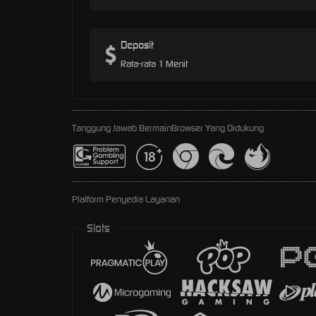
Deposit
Rata-rata 1 Menit
Tanggung Jawab Bermain
Browser Yang Didukung
Platform Penyedia Layanan
Slots