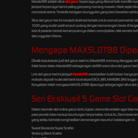
Maxslot88 adalah situs
slot gacor
terpercaya yang dikenal baik memiliki re
jackpot terpercaya hari ini paling gampang menang maxwin. Hadir sejak tahun 
memasuki arena. Tersedia beragam keunggulan yang kami tawarkan sehingg
Situs slot gacor hari ini menjadi destinasi terbaik untuk mencari perma
1000 yang sudah pasti ampuh pulang dengan kemenangan besar di tangan. 
laris di pasaran berkat kemampuannya dalam menciptakan nilai winrate t
dari unggulan Utama.
Mengapa MAXSLOT88 Diperc
Dibalik kesuksesan judi slot gacor saat ini, Maxslot88 memang dianggap seb
tidak heran kalau Maxslot88 sebagai agen slot88 resmi situs slot gacor ha
Link slot gacor hari ini jackpot
Maxslot88
memberikan bukti bukan hanya jan
metode deposit mulai dari bank local seperti BCA, BRI, MANDIRI, BNI hingg
Kenyataan inilah mengapa MAXSLOT88 dipercaya sebagai agen situs slot gac
Seri Eksklusif 5 Game Slot G
Dalam bermain slot online gacor tentu tujuan utama kita adalah agar bi
para pemain bisa meraup keuntungan tanpa batas. Untuk itu, Demi kesenan
yang selalu berhasil menghasilkan kemenangan beruntun belakangan ini.
Sweet Bonanza Super Scatter
Wukong Black Scatter