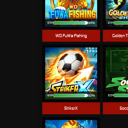
RTP
94%
RTP
WD FuWa Fishing
Golden T
RTP
92%
RTP
StrikerX
Socc