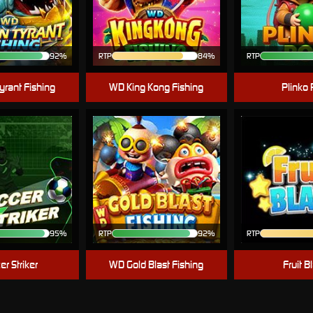
92%
RTP
84%
RTP
yrant Fishing
WD King Kong Fishing
Plinko
95%
RTP
92%
RTP
er Striker
WD Gold Blast Fishing
Fruit B