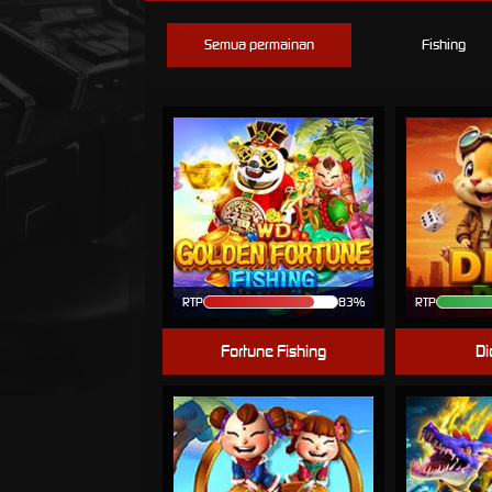
Semua permainan
Fishing
RTP
83%
RTP
Fortune Fishing
Di