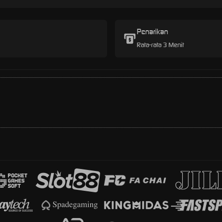
Penarikan
Rata-rata 3 Menit