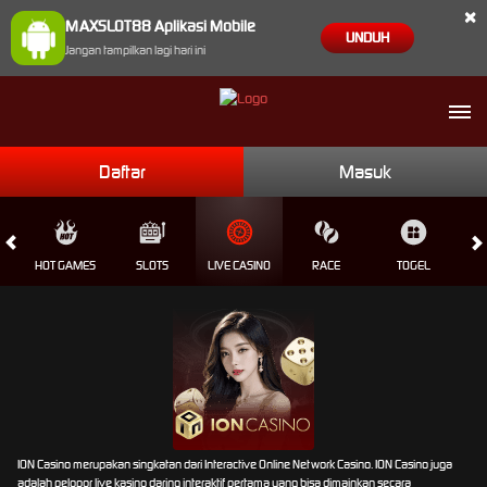
×
MAXSLOT88 Aplikasi Mobile
UNDUH
Jangan tampilkan lagi hari ini
Daftar
Masuk
HOT GAMES
SLOTS
LIVE CASINO
RACE
TOGEL
OL
ION Casino merupakan singkatan dari Interactive Online Network Casino. ION Casino juga
adalah pelopor live kasino daring interaktif pertama yang bisa dimainkan secara