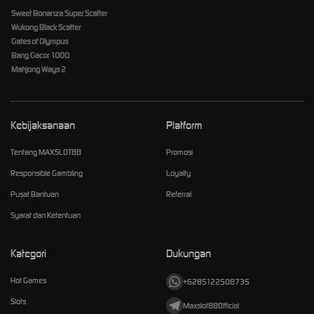
Sweet Bonanza Super Scatter
Wukong Black Scatter
Gates of Olympus
Bang Gacor 1000
Mahjong Ways 2
Kebijaksanaan
Platform
Tentang MAXSLOT88
Promosi
Responsible Gambling
Loyalty
Pusat Bantuan
Referral
Syarat dan Ketentuan
Kategori
Dukungan
Hot Games
+6285122508735
Slots
Maxslot88Official