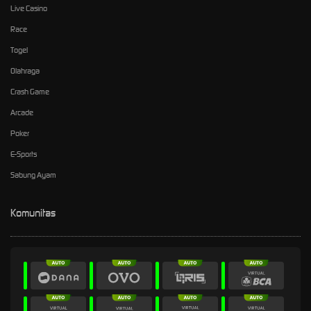
Live Casino
Race
Togel
Olahraga
Crash Game
Arcade
Poker
E-Sports
Sabung Ayam
Komunitas