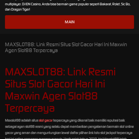
multiplayer. Di ION Casino, Anda bisa bermain game populer seperti Bakarat, Rolet, Sic Bo,
dan Dragon Tiger!
MAIN
MAXSLOT88: Link Resmi Situs Slot Gacor Hari Ini Maxwin
Agen Slot88 Terpercaya
MAXSLOT88: Link Resmi
Situs Slot Gacor Hari Ini
Maxwin Agen Slot88
Terpercaya
Maxslot88 adalah situs
slot gacor
terpercaya yang dikenal baik memiliki reputasi baik
sebagai agen slot88 resmi yang selalu dapat memberikan pengalaman bermain slot online
gacor yang aman dan menguntungkan lewat daftar pilihan link toto slot jackpot terpercaya