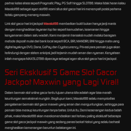
partner kelas atass seperti Pragmatic Play, PG Soft hingga SLOT88. Maka tidak heran kalau
Maxslot88 sebagai agen slot88 resmi situs slot gacor hari ini menempati posisi pertama
terlalu gampang menang maxwin.
Link slot gacor hari ini jackpot
Maxslot88
memberikan bukti bukan hanya janji manis
dengan menghadirkan layanan top tier seperti kemudahan, keamanan hingga
kenyamanan dalam satu wadah. Kami menjamin transaksi mudah melalui beragam
metode deposit mulai dari bank local seperti BCA, BRI, MANDIRI, BNI hingga mata uang
digital layaknya OVO, Dana, GoPay dan Cryptocurrency. Privasi para pemain juga akan
terlindungi dengan sistem enkripsi, jadi terjamin mudah aman dan nyaman. Kenyataan
inilah mengapa MAXSLOT88 dipercaya sebagai agen situs slot gacor hari ini jackpot.
Seri Eksklusif 5 Game Slot Gacor
Jackpot Maxwin yang Lagi Viral!
Dalam bermain slot online gacor tentu tujuan utama kita adalah agar bisa meraih
keuntungan semaksimal mungkin. Begitupun kami, Maxslot88 selalu memprioritas
pengalaman bermain slot gacor maxwin yang aman dan menguntungkan, sehingga para
pemain bisa meraup keuntungan tanpa batas. Untuk itu, Demi kesenangan kedua belah
pihak, maka Maxslot88 akan merekomendasikan seri terbaru paling eksklusif beberapa
game slot gacor jackpot maxwin yang sedang panas berkat histori yang selalu berhasil
menghasilkan kemenangan beruntun belakangan ini.