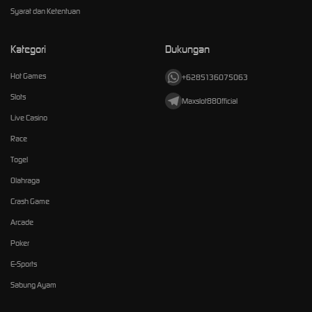
Syarat dan Ketentuan
Kategori
Dukungan
Hot Games
+6285136075063
Slots
Maxslot88Official
Live Casino
Race
Togel
Olahraga
Crash Game
Arcade
Poker
E-Sports
Sabung Ayam