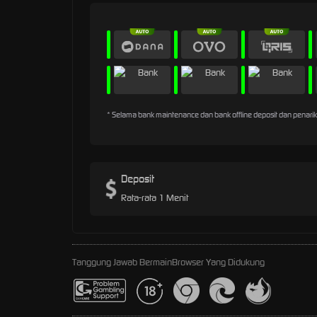
* Selama bank maintenance dan bank offline deposit dan penarik
Deposit
Rata-rata 1 Menit
Tanggung Jawab Bermain
Browser Yang Didukung