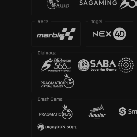
Race
Togel
Olahraga
Crash Game