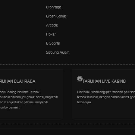
Olahraga
Crash Game
Arcade
Poker
E-Sports
Sabung Ayam
RUHAN OLAHRAGA
TARUHAN LIVE KASINO
ook Gaming Platform Terbaik
Platform Pilihan bagi perusahaan-perusa
kan lebih banyak game, odds yang lebih
terbaik di dunia, dengan pilihan variasi g
 dan menyediakan pilihan yang lebih
terbanyak
untuk pemain.