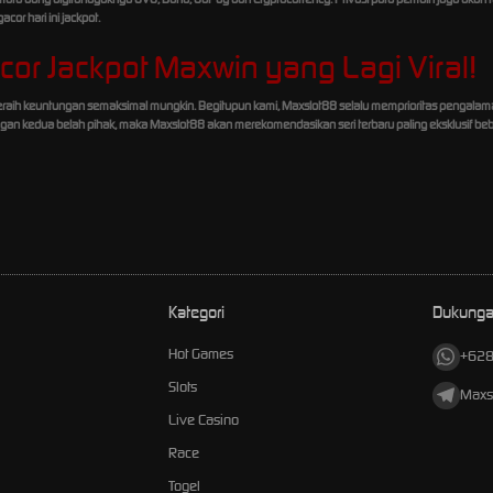
or hari ini jackpot.
acor Jackpot Maxwin yang Lagi Viral!
sa meraih keuntungan semaksimal mungkin. Begitupun kami, Maxslot88 selalu memprioritas penga
gan kedua belah pihak, maka Maxslot88 akan merekomendasikan seri terbaru paling eksklusif beb
Kategori
Dukung
Hot Games
+62
Slots
Maxsl
Live Casino
Race
Togel