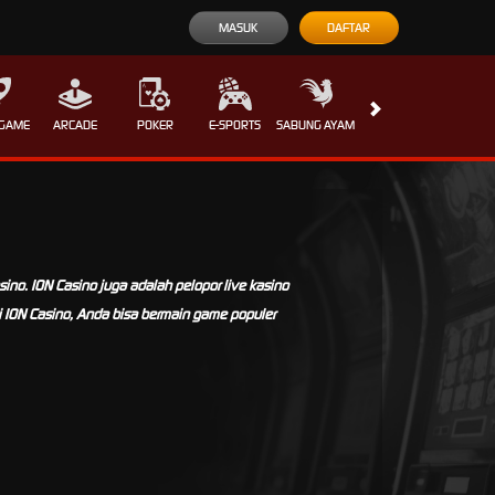
MASUK
DAFTAR
 GAME
ARCADE
POKER
E-SPORTS
SABUNG AYAM
PROMOSI
sino. ION Casino juga adalah pelopor live kasino
 Di ION Casino, Anda bisa bermain game populer