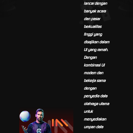
lancar dengan
banyak acara
dan pasar
berkualitas
tinggi yang
disajikan dalam
UI yang ramah.
Dengan
kombinasi UI
modern dan
bekerja sama
dengan
penyedia data
olahraga utama
untuk
menyediakan
umpan data