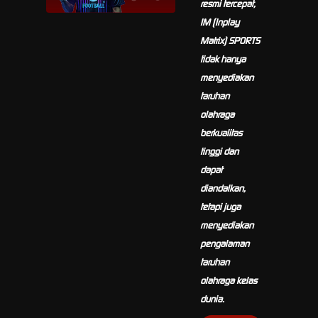
resmi tercepat,
IM (Inplay
Matrix) SPORTS
tidak hanya
menyediakan
taruhan
olahraga
berkualitas
tinggi dan
dapat
diandalkan,
tetapi juga
menyediakan
pengalaman
taruhan
olahraga kelas
dunia.