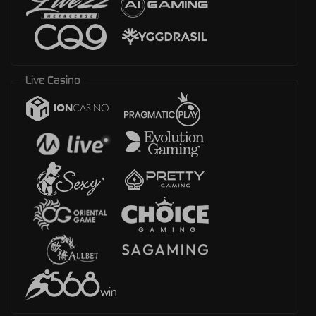
Live Casino