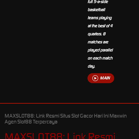
full 5-a-side
basketball
teams playing
at the best of 4
quarters. 8
matches are
played parallel
on each match
day.
MAIN
MAXSLOT88: Link Resmi Situs Slot Gacor Hari Ini Maxwin
Agen Slot88 Terpercaya
MAXSLOT88: Link Resmi