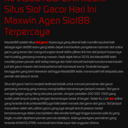
Situs Slot Gacor Hari Ini
Maxwin Agen Slot88
Terpercaya
Maxslot88 adalah situs
slot gacor
terpercaya yang dikenal baik memiliki reputasi baik
sebagai agen slot88 resmi yang selalu dapat memberikan pengalaman bermain slot online
gacor yang aman dan menguntungkan lewat daftar pilihan link toto slot jackpot terpercaya
hari ini paling gampang menang maxwin. Hadir sejak tahun 2019, kini Maxslot88 telah
memiliki jutaan pemain aktif setiap harinya dan telah terbukti berhasil mendominasi industri
judi slot gacor maxwin dari awal pertama kali memasuki arena. Tersedia beragam
keunggulan yang kami tawarkan sehingga Maxslot88 selalu menempati hati daripada para
pemain dari seluruh dunia.
Situs slot gacor hari ini menjadi destinasi terbaik untuk mencari permainan slot gacor
gampang menang yang mampu menghasilkan kemenangan jackpot maxwin. Slot gacor
mengisi bagian yang hilang dari para pemain, dengan perkalian 200 500 1000 yang
sudah pasti ampuh pulang dengan kemenangan besar di tangan. Selain itu, Link
slot
online
yang tersedia di situs Maxslot88 juga tidak kalah menarik dari game slot gacor. Slot jackpot
merupakan salah satu pilihan gacor yang juga sangat laris di pasaran berkat
kemampuannya dalam menciptakan nilai winrate tertinggi hingga susunan pola rtp yang
begitu mudah dipahami pemain pemula sekalipun. Adanya beragam permainan yang
tersedia di MAXSLOT88, membuat kami tidak luput dari unggulan Utama.