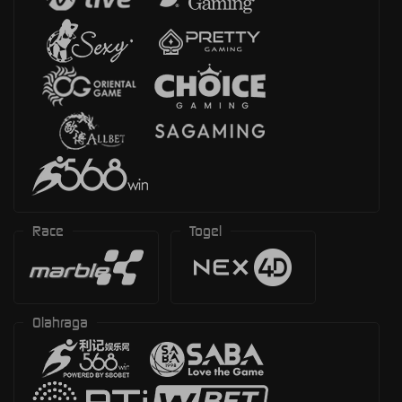
Race
Togel
Olahraga