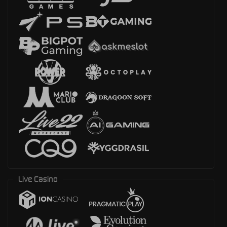
Live Casino