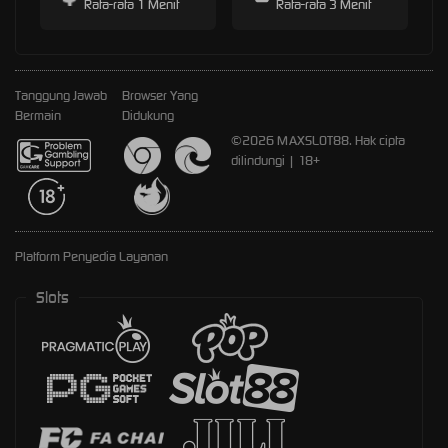
Rata-rata 1 Menit
Rata-rata 3 Menit
Tanggung Jawab
Browser Yang
Bermain
Didukung
©2026 MAXSLOT88. Hak cipta
dilindungi | 18+
Platform Penyedia Layanan
Slots