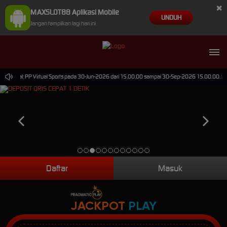
×
MAXSLOT88 Aplikasi Mobile
UNDUH
Jangan tampilkan lagi hari ini
rjadwal: PP Virtual Sports pada 30-Jun-2026 dari 15.00.00 sampai 30-Sep-2026 15.00.00. Selam
Daftar
Masuk
JACKPOT
PLAY