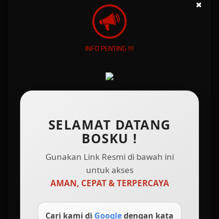
Terpercaya
×
Maxslot88 adalah situs
slot gacor
terpercaya yang dikenal baik memiliki reputasi baik
sebagai agen slot88 resmi yang selalu dapat memberikan pengalaman bermain slot online
gacor yang aman dan menguntungkan lewat daftar pilihan link toto slot jackpot terpercaya
INFO PENTING !!!
hari ini paling gampang menang maxwin. Hadir sejak tahun 2019, kini Maxslot88 telah
memiliki jutaan pemain aktif setiap harinya dan telah terbukti berhasil mendominasi industri
judi slot gacor maxwin dari awal pertama kali memasuki arena. Tersedia beragam
keunggulan yang kami tawarkan sehingga Maxslot88 selalu menempati hati daripada para
pemain dari seluruh dunia.
Situs slot gacor hari ini menjadi destinasi terbaik untuk mencari permainan slot gacor
SELAMAT DATANG
gampang menang yang mampu menghasilkan kemenangan jackpot maxwin. Slot gacor
mengisi bagian yang hilang dari para pemain, dengan perkalian 200 500 1000 yang
BOSKU !
sudah pasti ampuh pulang dengan kemenangan besar di tangan. Selain itu, Link
slot
online
yang tersedia di situs Maxslot88 juga tidak kalah menarik dari game slot gacor. Slot jackpot
Gunakan Link Resmi di bawah ini
merupakan salah satu pilihan gacor yang juga sangat laris di pasaran berkat
untuk akses
kemampuannya dalam menciptakan nilai winrate tertinggi hingga susunan pola rtp yang
begitu mudah dipahami pemain pemula sekalipun. Adanya beragam permainan yang
AMAN, CEPAT & TERPERCAYA
tersedia di MAXSLOT88, membuat kami tidak luput dari unggulan Utama.
Mengapa MAXSLOT88 Dipercaya
Cari kami di
Google
dengan kata