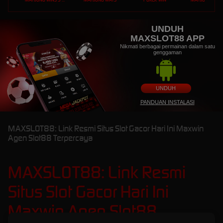
UNDUH
MAXSLOT88 APP
Nikmati berbagai permainan dalam satu
genggaman
UNDUH
PANDUAN INSTALASI
MAXSLOT88: Link Resmi Situs Slot Gacor Hari Ini Maxwin
Agen Slot88 Terpercaya
MAXSLOT88: Link Resmi
Situs Slot Gacor Hari Ini
Maxwin Agen Slot88