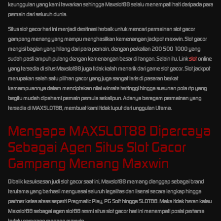
keunggulan yang kami tawarkan sehingga Maxslot88 selalu menempati hati daripada para
pemain dari seluruh dunia.
Situs slot gacor hari ini menjadi destinasi terbaik untuk mencari permainan slot gacor
gampang menang yang mampu menghasilkan kemenangan jackpot maxwin. Slot gacor
mengisi bagian yang hilang dari para pemain, dengan perkalian 200 500 1000 yang
sudah pasti ampuh pulang dengan kemenangan besar di tangan. Selain itu, Link
slot
online
yang tersedia di situs Maxslot88 juga tidak kalah menarik dari game slot gacor. Slot jackpot
merupakan salah satu pilihan gacor yang juga sangat laris di pasaran berkat
kemampuannya dalam menciptakan nilai winrate tertinggi hingga susunan pola rtp yang
begitu mudah dipahami pemain pemula sekalipun. Adanya beragam permainan yang
tersedia di MAXSLOT88, membuat kami tidak luput dari unggulan Utama.
Mengapa MAXSLOT88 Dipercaya
Sebagai Agen Situs Slot Gacor
Gampang Menang Maxwin
Dibalik kesuksesan judi slot gacor saat ini, Maxslot88 memang dianggap sebagai brand
terutama yang berhasil menguasai seluruh legalitas dan lisensi secara lengkap hingga
partner kelas atass seperti Pragmatic Play, PG Soft hingga SLOT88. Maka tidak heran kalau
Maxslot88 sebagai agen slot88 resmi situs slot gacor hari ini menempati posisi pertama