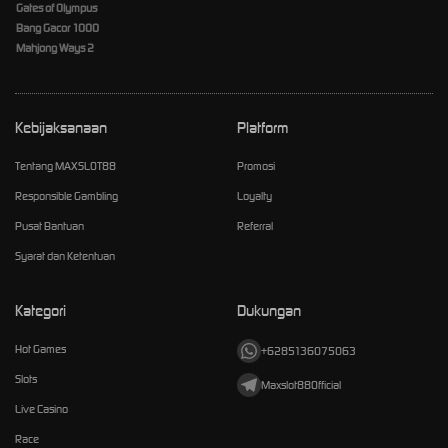
Gates of Olympus
Bang Gacor 1000
Mahjong Ways 2
Kebijaksanaan
Platform
Tentang MAXSLOT88
Promosi
Responsible Gambling
Loyalty
Pusat Bantuan
Referral
Syarat dan Ketentuan
Kategori
Dukungan
Hot Games
+6285136075063
Slots
Maxslot88Official
Live Casino
Race