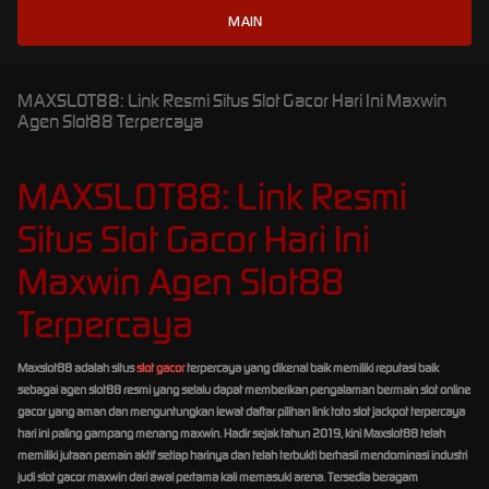
MAIN
MAXSLOT88: Link Resmi Situs Slot Gacor Hari Ini Maxwin
Agen Slot88 Terpercaya
MAXSLOT88: Link Resmi
Situs Slot Gacor Hari Ini
Maxwin Agen Slot88
Terpercaya
Maxslot88 adalah situs
slot gacor
terpercaya yang dikenal baik memiliki reputasi baik
sebagai agen slot88 resmi yang selalu dapat memberikan pengalaman bermain slot online
gacor yang aman dan menguntungkan lewat daftar pilihan link toto slot jackpot terpercaya
hari ini paling gampang menang maxwin. Hadir sejak tahun 2019, kini Maxslot88 telah
memiliki jutaan pemain aktif setiap harinya dan telah terbukti berhasil mendominasi industri
judi slot gacor maxwin dari awal pertama kali memasuki arena. Tersedia beragam