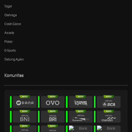
Togel
Olahraga
Crash Game
Arcade
Poker
E-Sports
Sabung Ayam
Komunitas