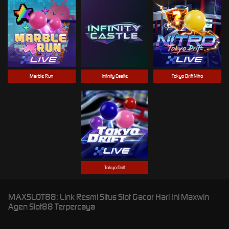
Marble Run
Infinity Castle
Tokyo Drift Nitro
Tokyo Drift
MAXSLOT88: Link Resmi Situs Slot Gacor Hari Ini Maxwin
Agen Slot88 Terpercaya