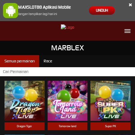
×
MAXSLOT88 Aplikasi Mobile
UNDUH
Jangan tampilkan lagi hari ini
MARBLEX
Semua permainan
Race
Dragon Tiger
Tomorrow land
Super PK