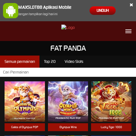
×
MAXSLOT88 Aplikasi Mobile
UNDUH
Jangan tampilkan lagi hari ini
FAT PANDA
Semua permainan
Top 20
Video Slots
Gates of Olympus POP
Olympus Wins
Lucky Tiger 1000