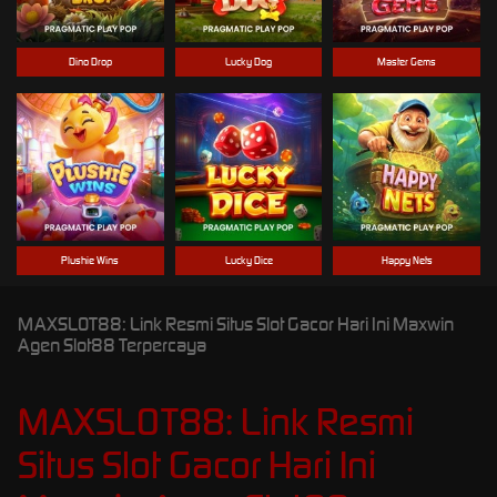
Dino Drop
Lucky Dog
Master Gems
Plushie Wins
Lucky Dice
Happy Nets
MAXSLOT88: Link Resmi Situs Slot Gacor Hari Ini Maxwin
Agen Slot88 Terpercaya
MAXSLOT88: Link Resmi
Situs Slot Gacor Hari Ini