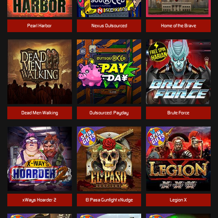
Pearl Harbor
Nexus Outsourced
Home of the Brave
Dead Men Walking
Outsourced: Payday
Brute Force
xWays Hoarder 2
El Pasa Gunfight xNudge
Legion X