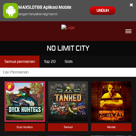
×
MAXSLOT88 Aplikasi Mobile
UNDUH
Jangan tampilkan lagi hari ini
NO LIMIT CITY
Semua permainan
Top 20
Slots
Duck Hunters
Tanked
Mental