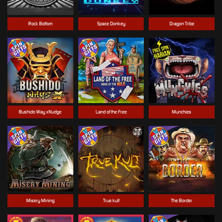
Rock Bottom
Space Donkey
Dragon Tribe
Bushido Way xNudge
Land of the Free
Munchies
Misery Mining
True kult
The Border