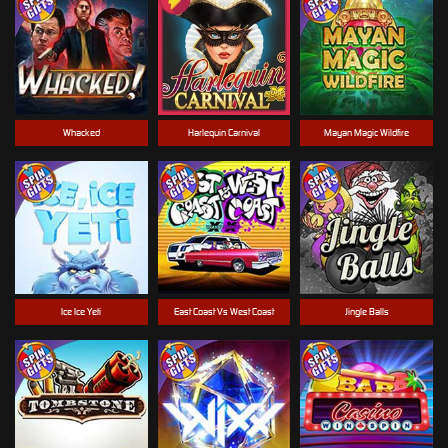
Whacked
Harlequin Carnival
Mayan Magic Wildfire
Ice Ice Yeti
East Coast Vs West Coast
Jingle Balls