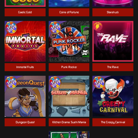
Gaelic Gold
Coins of Fortune
Starstruck
Immortal Fruits
Punk Rocker
The Rave
Dungeon Quest
Kitchen Drama: Sushi Mania
The Creepy Carnival