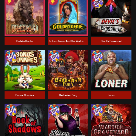
Buffalo Hunter
Golden Genie And The Walking Wilds
Devil's Crossroad
Bonus Bunnies
Barbarian Fury
Loner