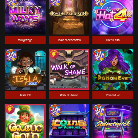
Milky Ways
Tomb of Akhenaten
Hot 4 Cash
Tesla Jolt
Walk of Shame
Poison Eve