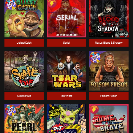
Ugliest Catch
Serial
Nexus Blood & Shadow
Skate or Die
Tsar Wars
Folsom Prison