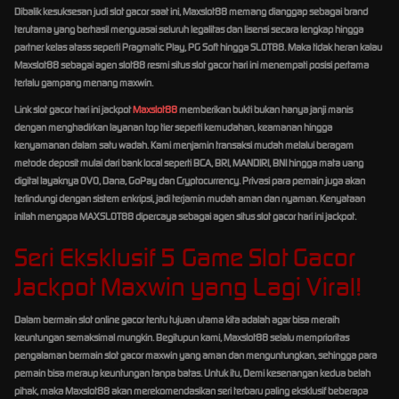
Dibalik kesuksesan judi slot gacor saat ini, Maxslot88 memang dianggap sebagai brand
terutama yang berhasil menguasai seluruh legalitas dan lisensi secara lengkap hingga
partner kelas atass seperti Pragmatic Play, PG Soft hingga SLOT88. Maka tidak heran kalau
Maxslot88 sebagai agen slot88 resmi situs slot gacor hari ini menempati posisi pertama
terlalu gampang menang maxwin.
Link slot gacor hari ini jackpot
Maxslot88
memberikan bukti bukan hanya janji manis
dengan menghadirkan layanan top tier seperti kemudahan, keamanan hingga
kenyamanan dalam satu wadah. Kami menjamin transaksi mudah melalui beragam
metode deposit mulai dari bank local seperti BCA, BRI, MANDIRI, BNI hingga mata uang
digital layaknya OVO, Dana, GoPay dan Cryptocurrency. Privasi para pemain juga akan
terlindungi dengan sistem enkripsi, jadi terjamin mudah aman dan nyaman. Kenyataan
inilah mengapa MAXSLOT88 dipercaya sebagai agen situs slot gacor hari ini jackpot.
Seri Eksklusif 5 Game Slot Gacor
Jackpot Maxwin yang Lagi Viral!
Dalam bermain slot online gacor tentu tujuan utama kita adalah agar bisa meraih
keuntungan semaksimal mungkin. Begitupun kami, Maxslot88 selalu memprioritas
pengalaman bermain slot gacor maxwin yang aman dan menguntungkan, sehingga para
pemain bisa meraup keuntungan tanpa batas. Untuk itu, Demi kesenangan kedua belah
pihak, maka Maxslot88 akan merekomendasikan seri terbaru paling eksklusif beberapa