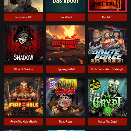
Tombstone RIP
Das xBoot
Mental 2
Blood & Shadow
Highway to Hell
Brute Force: Alien Onslaught
Fire In The Hole xBomb
Road Rage
Nexus The Crypt