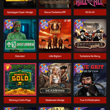
Apocalypse Super xNudge
Nexus Tombstone RIP
Kill Em All
Disturbed
Little Bighorn
Tombstone No Mercy
Monkey's Gold xPays
Deadwood xNudge
True Grit Redemption