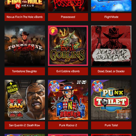
Nexus Fire In The Hole xBomb
Possessed
Flight Mode
Tombstone Slaughter
Evil Goblins xBomb
Dead, Dead, or Deader
San Quentin 2: Death Row
Punk Rocker 2
Punk Toilet