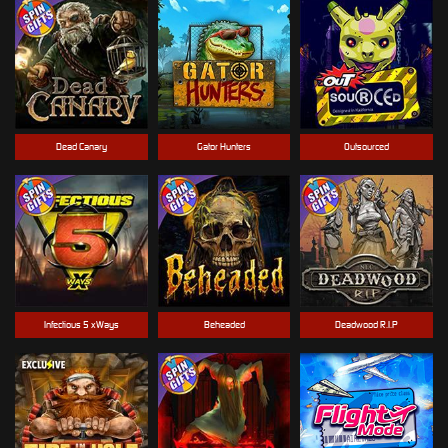
Dead Canary
Gator Hunters
Outsourced
Infectious 5 xWays
Beheaded
Deadwood R.I.P