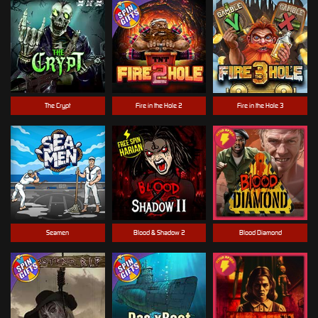
The Crypt
Fire in the Hole 2
Fire in the Hole 3
Seamen
Blood & Shadow 2
Blood Diamond