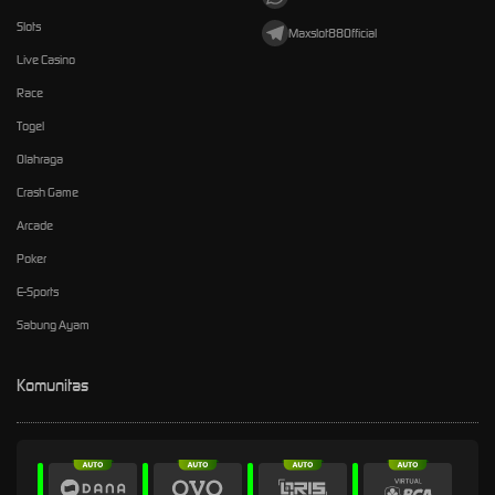
Slots
Maxslot88Official
Live Casino
Race
Togel
Olahraga
Crash Game
Arcade
Poker
E-Sports
Sabung Ayam
Komunitas