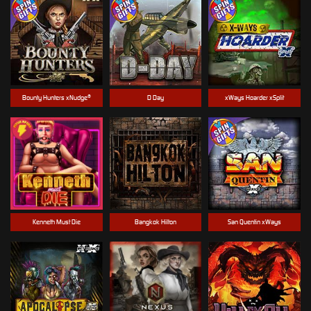
Bounty Hunters xNudge®
D Day
xWays Hoarder xSplit
Kenneth Must Die
Bangkok Hilton
San Quentin xWays