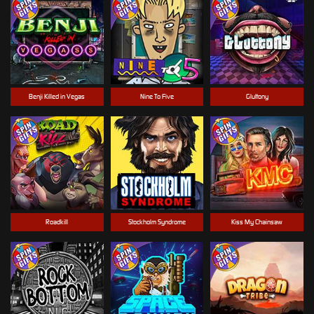
Benji Killed in Vegas
Nine To Five
Gluttony
Roadkill
Stockholm Syndrome
Kiss My Chainsaw