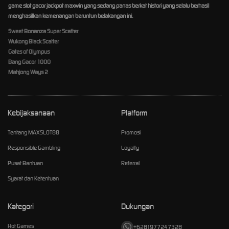
game slot gacor jackpot maxwin yang sedang panas berkat histori yang selalu berhasil
menghasilkan kemenangan beruntun belakangan ini.
Sweet Bonanza Super Scatter
Wukong Black Scatter
Gates of Olympus
Bang Gacor 1000
Mahjong Ways 2
Kebijaksanaan
Platform
Tentang MAXSLOT88
Promosi
Responsible Gambling
Loyalty
Pusat Bantuan
Referral
Syarat dan Ketentuan
Kategori
Dukungan
Hot Games
+6281977247328