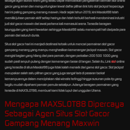
sebagai agen slot88 resmi yang selalu dapat memberikan pengalaman bermain slot online
gacor yang aman dan menguntungkan lewat daftar pilihan link toto slot jackpot terpercaya
hari ini paling gampang menang maxwin. Hadir sejak tahun 2019, kini Maxslot88 telah
memiliki jutaan pemain aktif setiap harinya dan telah terbukti berhasil mendominasi industri
judi slot gacor maxwin dari awal pertama kali memasuki arena. Tersedia beragam
keunggulan yang kami tawarkan sehingga Maxslot88 selalu menempati hati daripada para
pemain dari seluruh dunia.
Situs slot gacor hari ini menjadi destinasi terbaik untuk mencari permainan slot gacor
gampang menang yang mampu menghasilkan kemenangan jackpot maxwin. Slot gacor
mengisi bagian yang hilang dari para pemain, dengan perkalian 200 500 1000 yang
sudah pasti ampuh pulang dengan kemenangan besar di tangan. Selain itu, Link
slot
online
yang tersedia di situs Maxslot88 juga tidak kalah menarik dari game slot gacor. Slot jackpot
merupakan salah satu pilihan gacor yang juga sangat laris di pasaran berkat
kemampuannya dalam menciptakan nilai winrate tertinggi hingga susunan pola rtp yang
begitu mudah dipahami pemain pemula sekalipun. Adanya beragam permainan yang
tersedia di MAXSLOT88, membuat kami tidak luput dari unggulan Utama.
Mengapa MAXSLOT88 Dipercaya
Sebagai Agen Situs Slot Gacor
Gampang Menang Maxwin