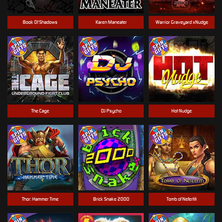
Book Of Shadows
Karen Maneater
Warrior Graveyard xNudge
The Cage
DJ Psycho
Hot Nudge
Thor: Hammer Time
Brick Snake 2000
Tomb of Nefertiti