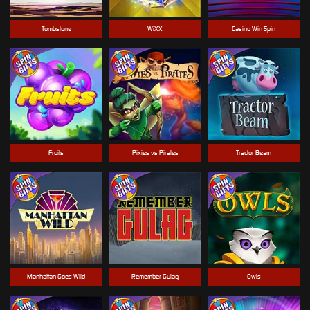
Tombstone
WiXX
Casino Win Spin
Fruits
Pixies vs Pirates
Tractor Beam
Manhattan Goes Wild
Remember Gulag
Owls