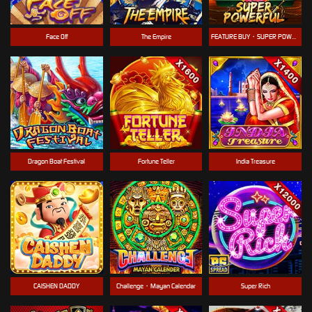
Face Off
The Empire
FEATURE BUY・SUPER POWERFUL
Dragon Boat Festival
Fortune Teller
India Treasure
CAISHEN DADDY
Challenge・Mayan Calendar
Super Rich