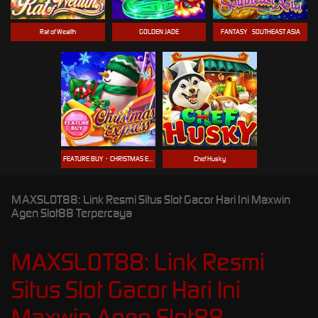
Rat of Wealth
GOLDEN JADE
FANTASY - SOUTHEAST ASIA
FEATURE BUY・CHRISTMAS EXPRESS
Chef Husky
MAXSLOT88: Link Resmi Situs Slot Gacor Hari Ini Maxwin
Agen Slot88 Terpercaya
MAXSLOT88: Link Resmi
Situs Slot Gacor Hari Ini
Maxwin Agen Slot88