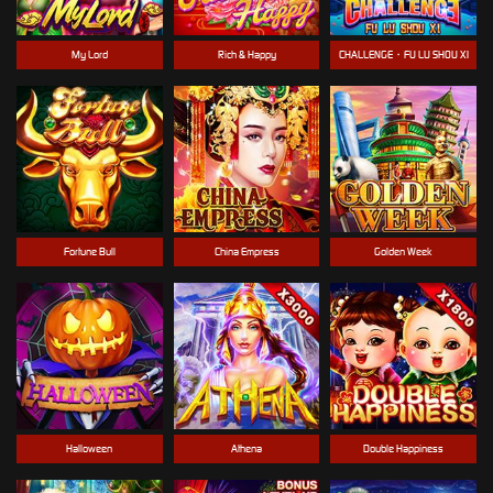
My Lord
Rich & Happy
CHALLENGE・FU LU SHOU XI
Fortune Bull
China Empress
Golden Week
Halloween
Athena
Double Happiness