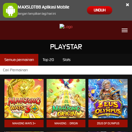
×
MAXSLOT88 Aplikasi Mobile
UNDUH
Jangan tampilkan lagi hari ini
PLAYSTAR
Semua permainan
Top 20
Slots
MAHJONG WAYS 3+
MAHJONG：ORIGIN
ZEUS OF OLYMPUS