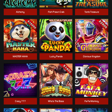
Alchemy
Fish Prawn Crab
Tomb Treasure
MASTER HAHA
Lucky Panda
Glorious Kingdom
Crazy 777
Who's The Boss
Fa Fa Monkey