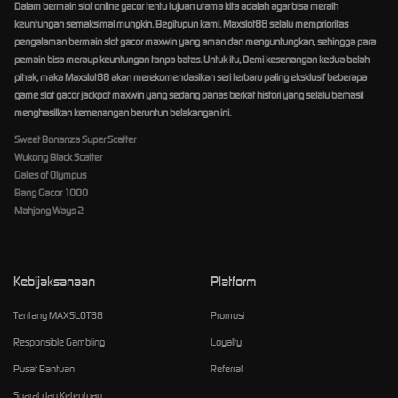
Dalam bermain slot online gacor tentu tujuan utama kita adalah agar bisa meraih
keuntungan semaksimal mungkin. Begitupun kami, Maxslot88 selalu memprioritas
pengalaman bermain slot gacor maxwin yang aman dan menguntungkan, sehingga para
pemain bisa meraup keuntungan tanpa batas. Untuk itu, Demi kesenangan kedua belah
pihak, maka Maxslot88 akan merekomendasikan seri terbaru paling eksklusif beberapa
game slot gacor jackpot maxwin yang sedang panas berkat histori yang selalu berhasil
menghasilkan kemenangan beruntun belakangan ini.
Sweet Bonanza Super Scatter
Wukong Black Scatter
Gates of Olympus
Bang Gacor 1000
Mahjong Ways 2
Kebijaksanaan
Platform
Tentang MAXSLOT88
Promosi
Responsible Gambling
Loyalty
Pusat Bantuan
Referral
Syarat dan Ketentuan