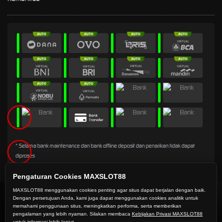
* Selama bank maintenance dan bank offline deposit dan penarikan tidak dapat
diproses
Pengaturan Cookies MAXSLOT88
MAXSLOT88 menggunakan cookies penting agar situs dapat berjalan dengan baik.
Dengan persetujuan Anda, kami juga dapat menggunakan cookies analitik untuk
©2026 MAXSLOT88 menawarkan berbagai macam provider pilihan terbaik dan didukung
memahami penggunaan situs, meningkatkan performa, serta memberikan
oleh Layanan Pelanggan profesional 24/7 yang siap melayani Anda.
pengalaman yang lebih nyaman. Silakan membaca
Kebijakan Privasi MAXSLOT88
untuk informasi lebih lanjut.