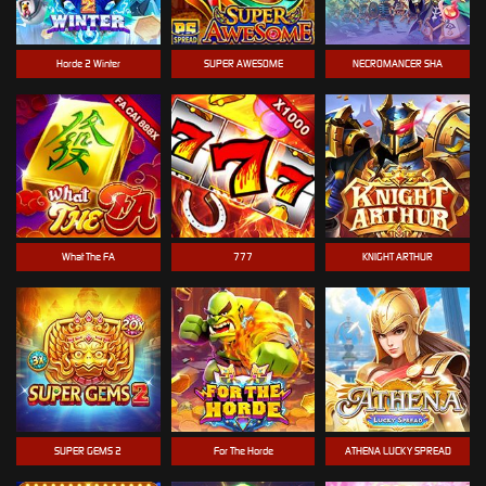
Horde 2 Winter
SUPER AWESOME
NECROMANCER SHA
What The FA
777
KNIGHT ARTHUR
SUPER GEMS 2
For The Horde
ATHENA LUCKY SPREAD