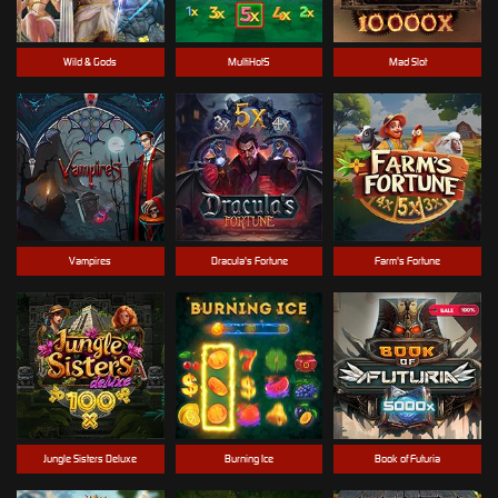
Wild & Gods
MultiHot5
Mad Slot
Vampires
Dracula's Fortune
Farm's Fortune
Jungle Sisters Deluxe
Burning Ice
Book of Futuria