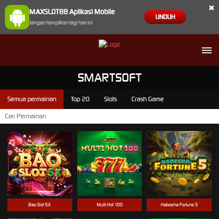
×
MAXSLOT88 Aplikasi Mobile
UNDUH
Jangan tampilkan lagi hari ini
SMARTSOFT
Semua permainan
Top 20
Slots
Crash Game
Bao Slot 5X
Multi Hot 100
Habesha Fortune 5