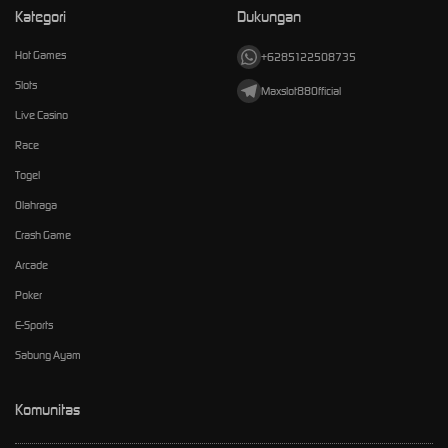
Kategori
Dukungan
Hot Games
+6285122508735
Slots
Maxslot88Official
Live Casino
Race
Togel
Olahraga
Crash Game
Arcade
Poker
E-Sports
Sabung Ayam
Komunitas