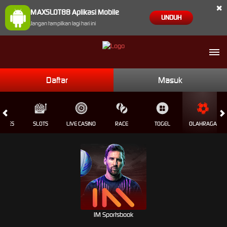
×
MAXSLOT88 Aplikasi Mobile
UNDUH
Jangan tampilkan lagi hari ini
Daftar
Masuk
GAMES
SLOTS
LIVE CASINO
RACE
TOGEL
OLAHRAGA
IM Sportsbook