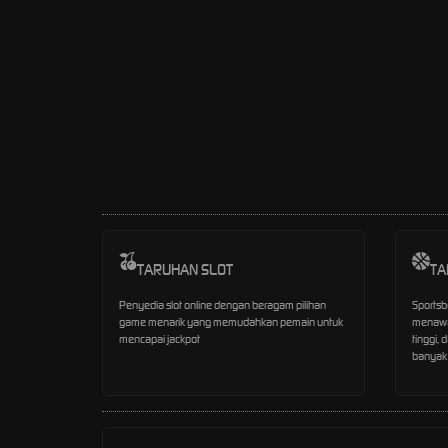
TARUHAN SLOT
TA
Penyedia slot online dengan beragam pilihan
Sportsb
game menarik yang memudahkan pemain untuk
menawar
mencapai jackpot
tinggi,
banyak 