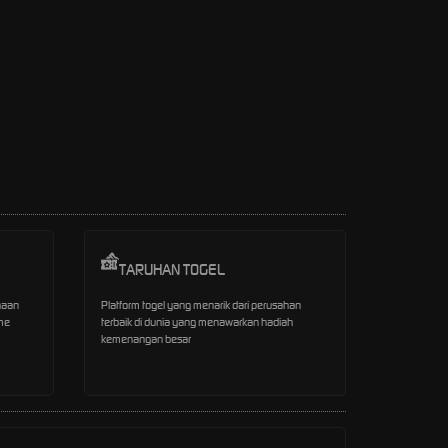
TARUHAN TOGEL
haan
Platform togel yang menarik dari perusahan
ame
terbaik di dunia yang menawarkan hadiah
kemenangan besar