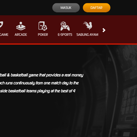
MASUK
DAFTAR
 GAME
ARCADE
POKER
E-SPORTS
SABUNG AYAM
PROMOSI
tball & basketball game that provides a real money
ach runs continuously from one match day to the
side basketball teams playing at the best of 4