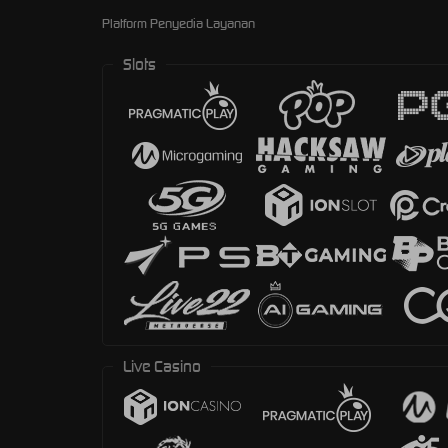
Platform Penyedia Layanan
Slots
Live Casino