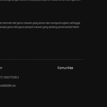
laman bermain slot gacor maxwin yang aman dan menguntungkan, sehingga
erapa game slot gacor jackpot maxwin yang sedang panas berkat histori
an
Komunitas
85136075063
ot88Official