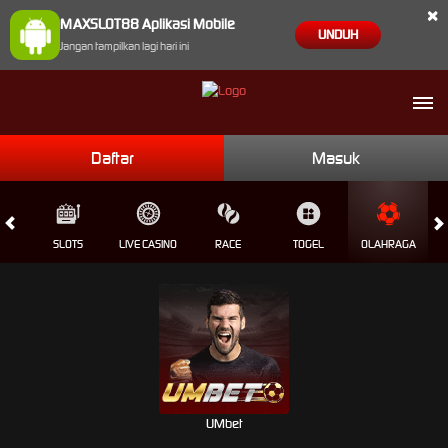
×
MAXSLOT88 Aplikasi Mobile
UNDUH
Jangan tampilkan lagi hari ini
Daftar
Masuk
MES
SLOTS
LIVE CASINO
RACE
TOGEL
OLAHRAGA
C
UMbet