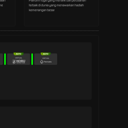
haan
Platform togel yang menarik dari perusahan
ame
terbaik di dunia yang menawarkan hadiah
kemenangan besar