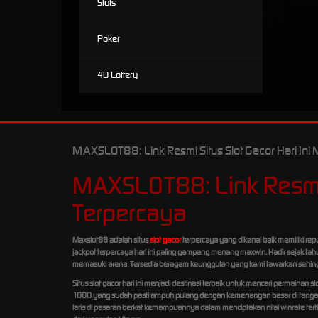
Slots
Poker
4D Lottery
MAXSLOT88: Link Resmi Situs Slot Gacor Hari Ini
MAXSLOT88: Link Resmi 
Terpercaya
Maxslot88 adalah situs
slot gacor
terpercaya yang dikenal baik memiliki re
jackpot terpercaya hari ini paling gampang menang maxwin. Hadir sejak tahun 
memasuki arena. Tersedia beragam keunggulan yang kami tawarkan sehingg
Situs slot gacor hari ini menjadi destinasi terbaik untuk mencari perma
1000 yang sudah pasti ampuh pulang dengan kemenangan besar di tangan. 
laris di pasaran berkat kemampuannya dalam menciptakan nilai winrate t