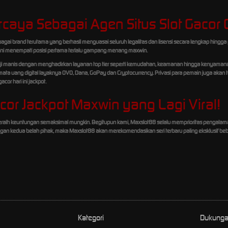
aya Sebagai Agen Situs Slot Gaco
agai brand terutama yang berhasil menguasai seluruh legalitas dan lisensi secara lengkap hingga
ri ini menempati posisi pertama terlalu gampang menang maxwin.
ji manis dengan menghadirkan layanan top tier seperti kemudahan, keamanan hingga kenyaman
a mata uang digital layaknya OVO, Dana, GoPay dan Cryptocurrency. Privasi para pemain juga akan 
or hari ini jackpot.
acor Jackpot Maxwin yang Lagi Viral!
sa meraih keuntungan semaksimal mungkin. Begitupun kami, Maxslot88 selalu memprioritas penga
gan kedua belah pihak, maka Maxslot88 akan merekomendasikan seri terbaru paling eksklusif beb
Kategori
Dukung