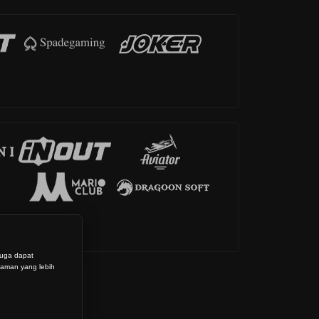
juga dapat
laman yang lebih