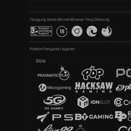
Tanggung Jawab Bermain
Browser Yang Didukung
Platform Penyedia Layanan
Slots