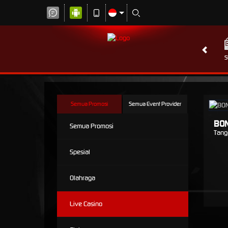
HOT GAMES
S
Semua Promosi
Semua Event Provider
BON
Semua Promosi
Tang
Spesial
Olahraga
Live Casino