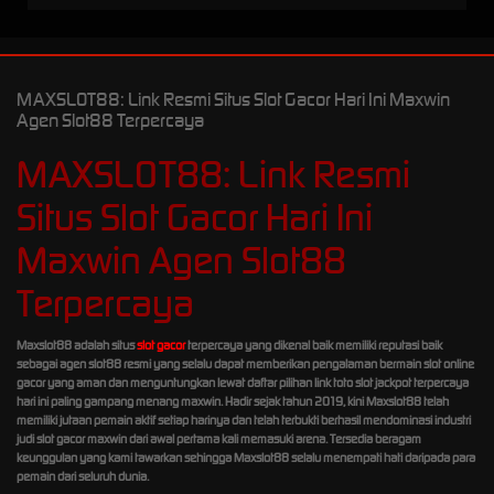
MAXSLOT88: Link Resmi Situs Slot Gacor Hari Ini Maxwin
Agen Slot88 Terpercaya
MAXSLOT88: Link Resmi
Situs Slot Gacor Hari Ini
Maxwin Agen Slot88
Terpercaya
Maxslot88 adalah situs
slot gacor
terpercaya yang dikenal baik memiliki reputasi baik
sebagai agen slot88 resmi yang selalu dapat memberikan pengalaman bermain slot online
gacor yang aman dan menguntungkan lewat daftar pilihan link toto slot jackpot terpercaya
hari ini paling gampang menang maxwin. Hadir sejak tahun 2019, kini Maxslot88 telah
memiliki jutaan pemain aktif setiap harinya dan telah terbukti berhasil mendominasi industri
judi slot gacor maxwin dari awal pertama kali memasuki arena. Tersedia beragam
keunggulan yang kami tawarkan sehingga Maxslot88 selalu menempati hati daripada para
pemain dari seluruh dunia.