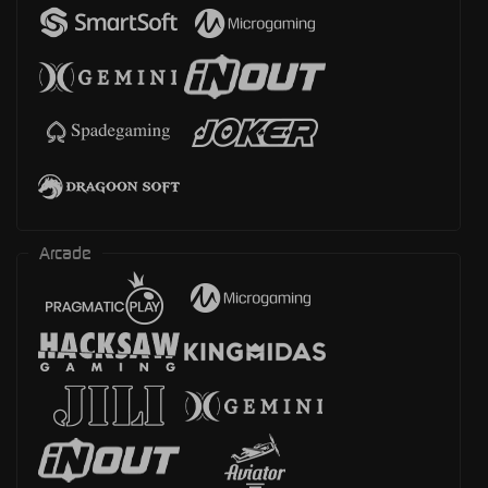
Arcade