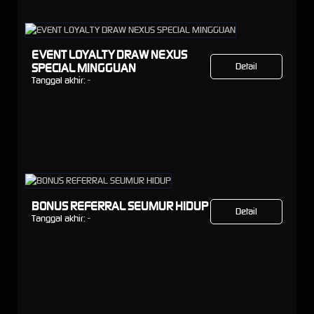
EVENT LOYALTY DRAW NEXUS
SPECIAL MINGGUAN
Detail
Tanggal akhir:
-
BONUS REFERRAL SEUMUR HIDUP
Detail
Tanggal akhir:
-