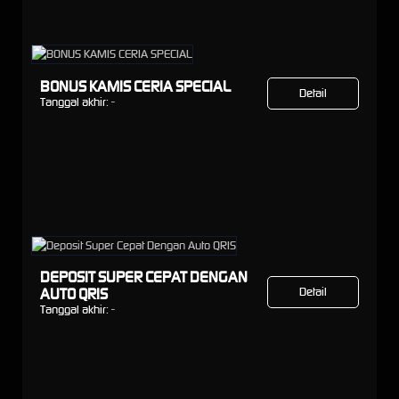
BONUS KAMIS CERIA SPECIAL
Detail
Tanggal akhir:
-
DEPOSIT SUPER CEPAT DENGAN
AUTO QRIS
Detail
Tanggal akhir:
-