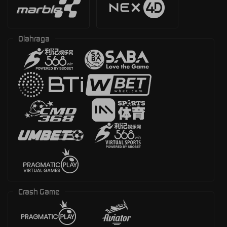
Olahraga
Crash Game