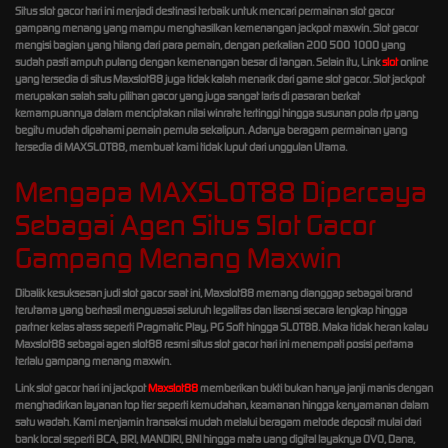
Situs slot gacor hari ini menjadi destinasi terbaik untuk mencari permainan slot gacor
gampang menang yang mampu menghasilkan kemenangan jackpot maxwin. Slot gacor
mengisi bagian yang hilang dari para pemain, dengan perkalian 200 500 1000 yang
sudah pasti ampuh pulang dengan kemenangan besar di tangan. Selain itu, Link
slot
online
yang tersedia di situs Maxslot88 juga tidak kalah menarik dari game slot gacor. Slot jackpot
merupakan salah satu pilihan gacor yang juga sangat laris di pasaran berkat
kemampuannya dalam menciptakan nilai winrate tertinggi hingga susunan pola rtp yang
begitu mudah dipahami pemain pemula sekalipun. Adanya beragam permainan yang
tersedia di MAXSLOT88, membuat kami tidak luput dari unggulan Utama.
Mengapa MAXSLOT88 Dipercaya
Sebagai Agen Situs Slot Gacor
Gampang Menang Maxwin
Dibalik kesuksesan judi slot gacor saat ini, Maxslot88 memang dianggap sebagai brand
terutama yang berhasil menguasai seluruh legalitas dan lisensi secara lengkap hingga
partner kelas atass seperti Pragmatic Play, PG Soft hingga SLOT88. Maka tidak heran kalau
Maxslot88 sebagai agen slot88 resmi situs slot gacor hari ini menempati posisi pertama
terlalu gampang menang maxwin.
Link slot gacor hari ini jackpot
Maxslot88
memberikan bukti bukan hanya janji manis dengan
menghadirkan layanan top tier seperti kemudahan, keamanan hingga kenyamanan dalam
satu wadah. Kami menjamin transaksi mudah melalui beragam metode deposit mulai dari
bank local seperti BCA, BRI, MANDIRI, BNI hingga mata uang digital layaknya OVO, Dana,