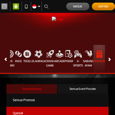
MASUK
DAFTAR
LOTS
LIVE
RACE
TOGEL
OLAHRAGA
CRASH
ARCADE
POKER
E-
SABUNG
PROMOSI
CASINO
GAME
SPORTS
AYAM
Semua Promosi
Semua Event Provider
Semua Promosi
Spesial