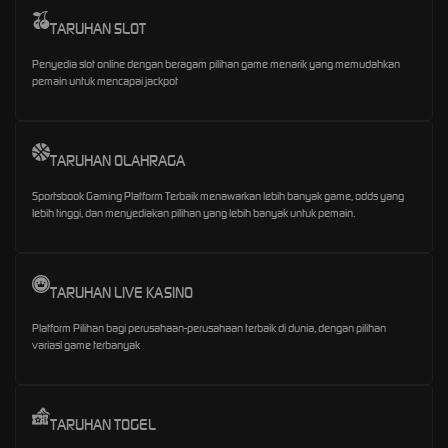
TARUHAN SLOT
Penyedia slot online dengan beragam pilihan game menarik yang memudahkan
pemain untuk mencapai jackpot
TARUHAN OLAHRAGA
Sportsbook Gaming Platform Terbaik menawarkan lebih banyak game, odds yang
lebih tinggi, dan menyediakan pilihan yang lebih banyak untuk pemain.
TARUHAN LIVE KASINO
Platform Pilihan bagi perusahaan-perusahaan terbaik di dunia, dengan pilihan
variasi game terbanyak
TARUHAN TOGEL