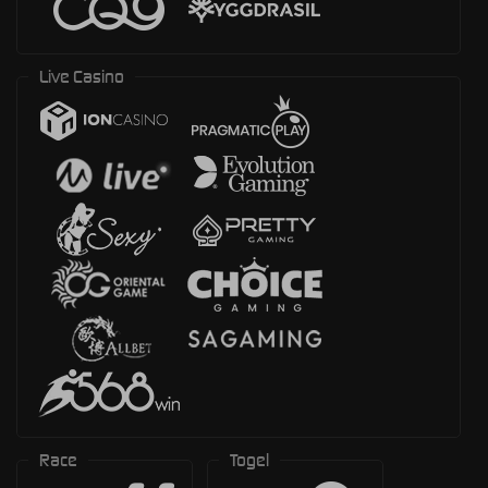
Live Casino
Race
Togel