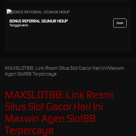
BONUS REFERRAL SEUMUR HIDUP
Detail
Tanggal akhir:
-
MAXSLOT88: Link Resmi Situs Slot Gacor Hari Ini Maxwin
Agen Slot88 Terpercaya
MAXSLOT88: Link Resmi
Situs Slot Gacor Hari Ini
Maxwin Agen Slot88
Terpercaya