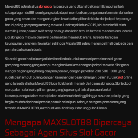
Maxslot88 adalah situs
slot gacor
terpercaya yang dikenal baik memiliki reputasi baik
sebagai agen slot88 resmi yang selalu dapat memberikan pengalaman bermain slot online
gacor yang aman dan menguntungkan lewat daftar pilihan link toto slot jackpot terpercaya
hari ini paling gampang menang maxwin. Hadir sejak tahun 2019, kini Maxslot88 telah
memiliki jutaan pemain aktif setiap harinya dan telah terbukti berhasil mendominasi industri
judi slot gacor maxwin dari awal pertama kali memasuki arena. Tersedia beragam
keunggulan yang kami tawarkan sehingga Maxslot88 selalu menempati hati daripada para
pemain dari seluruh dunia.
Situs slot gacor hari ini menjadi destinasi terbaik untuk mencari permainan slot gacor
gampang menang yang mampu menghasilkan kemenangan jackpot maxwin. Slot gacor
mengisi bagian yang hilang dari para pemain, dengan perkalian 200 500 1000 yang
sudah pasti ampuh pulang dengan kemenangan besar di tangan. Selain itu, Link
slot
online
yang tersedia di situs Maxslot88 juga tidak kalah menarik dari game slot gacor. Slot jackpot
merupakan salah satu pilihan gacor yang juga sangat laris di pasaran berkat
kemampuannya dalam menciptakan nilai winrate tertinggi hingga susunan pola rtp yang
begitu mudah dipahami pemain pemula sekalipun. Adanya beragam permainan yang
tersedia di MAXSLOT88, membuat kami tidak luput dari unggulan Utama.
Mengapa MAXSLOT88 Dipercaya
Sebagai Agen Situs Slot Gacor